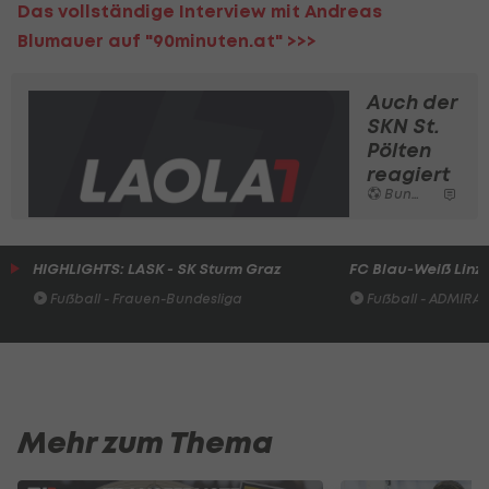
Das vollständige Interview mit Andreas
Blumauer auf "90minuten.at" >>>
Auch der
SKN St.
Pölten
reagiert
Bundesliga
HIGHLIGHTS: LASK - SK Sturm Graz
FC Blau-Weiß Linz 
Fußball - Frauen-Bundesliga
Fußball - ADMIRAL 
Mehr zum Thema