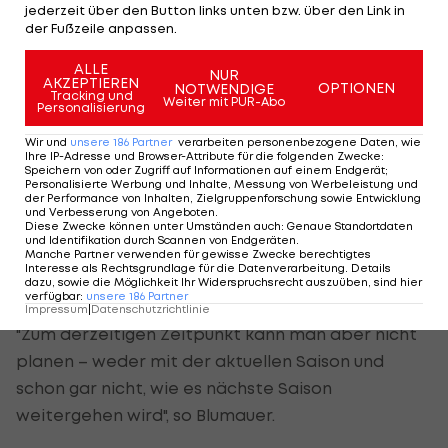
jederzeit über den Button links unten bzw. über den Link in
hat, gibt es aber nicht. Aber es gibt viele
der Fußzeile anpassen.
Aussagen von Beratern und auch von anderen
ALLE
Vereinen, dass es keinen Absteiger geben kann,
NUR
AKZEPTIEREN
OPTIONEN
NOTWENDIGE
Tracking und
wenn die Meisterschaft nicht fertig gespielt
Weiter mit PUR-Abo
Personalisierung
werden kann. Es braucht jetzt jedenfalls noch
Wir und
unsere
186
Partner
verarbeiten personenbezogene Daten, wie
Zeit, weil wir noch gar nicht wissen, wie es
Ihre IP-Adresse und Browser-Attribute für die folgenden Zwecke
:
Speichern von oder Zugriff auf Informationen auf einem Endgerät;
weitergehen wird.“
Personalisierte Werbung und Inhalte, Messung von Werbeleistung und
der Performance von Inhalten, Zielgruppenforschung sowie Entwicklung
und Verbesserung von Angeboten
.
Die Auswirkungen der Krise auf die Klubs sind
Diese Zwecke können unter Umständen auch
:
Genaue Standortdaten
und Identifikation durch Scannen von Endgeräten
.
schon jetzt enorm. Über die Einbußen, die die
Manche Partner verwenden für gewisse Zwecke berechtigtes
Interesse als Rechtsgrundlage für die Datenverarbeitung. Details
Krise mit sich bringen wird, könne man in St. Pölten
dazu, sowie die Möglichkeit Ihr Widerspruchsrecht auszuüben, sind hier
verfügbar
:
unsere
186
Partner
"noch keine realistischen Schätzungen" abgeben.
Impressum
|
Datenschutzrichtlinie
"Zum derzeitigen Zeitpunkt kann man aber nicht
planen – weder mit der aktuellen Saison und
schon gar nicht, wie es nächste Saison
weitergehen wird", so Blumauer.