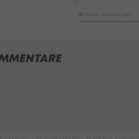
SKN St. Pölten - Young Violet
Austria Wien
Fußball - ADMIRAL 2. Liga
Highlights: Munteres Hin un
Her geht an Wels
Fußball - ADMIRAL 2. Liga
MMENTARE
ADMIRAL Hüttengaudi:
Alexander Joppich erzielt d
Tor der 1. Runde
Hüttengaudi
Der legendäre Durchmarsch
des FC Wacker Tirol I
#Zwarakonferenz History
Zwarakonferenz
Am Stammtisch bei Andy
Ogris: Christopher Knett
Stammtisch