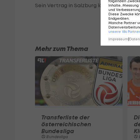
folgenden Zweck
Sein Vertrag in Salzburg läuft noch bis 31.
Inhalte, Messung 
und Verbesserun
Diese Zwecke kö
Endgeräten
.
Manche Partner v
Datenverarbeitung
unsere
186
Partne
Impressum
|
Datens
Mehr zum Thema
Transferliste der
D
österreichischen
de
Bundesliga
K
Bundesliga