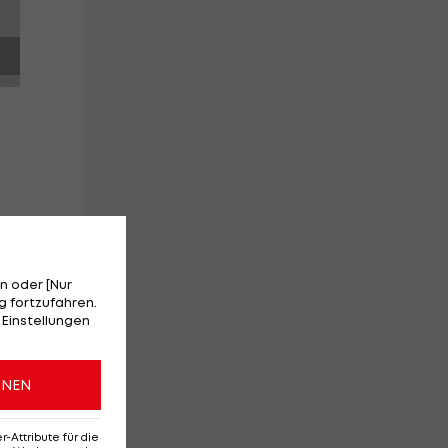
n
n oder [Nur
 fortzufahren.
 Einstellungen
ONEN
.
Attribute für die