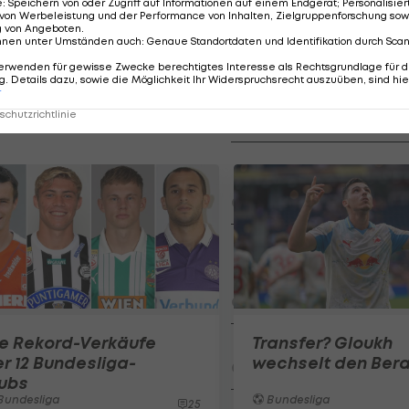
e
:
Speichern von oder Zugriff auf Informationen auf einem Endgerät; Personalisi
 Mai 2023.
von Werbeleistung und der Performance von Inhalten, Zielgruppenforschung sow
g von Angeboten
.
nnen unter Umständen auch
:
Genaue Standortdaten und Identifikation durch Sca
erwenden für gewisse Zwecke berechtigtes Interesse als Rechtsgrundlage für d
HIGHLIGHTS: LASK - SK St
. Details dazu, sowie die Möglichkeit Ihr Widerspruchsrecht auszuüben, sind hie
r
Graz
chutzrichtlinie
Fußball - Frauen-Bundesl
FC Blau-Weiß Linz - FC Wack
Innsbruck
Fußball - ADMIRAL 2. Liga
Highlights: Jerabek bereitet
dem SKN einen endgültigen
Fehlstart
Fußball - ADMIRAL 2. Liga
ie Rekord-Verkäufe
Transfer? Gloukh
FC Liefering - FC Hertha Wel
r 12 Bundesliga-
wechselt den Bera
Fußball - ADMIRAL 2. Liga
lubs
Bundesliga
Bundesliga
25