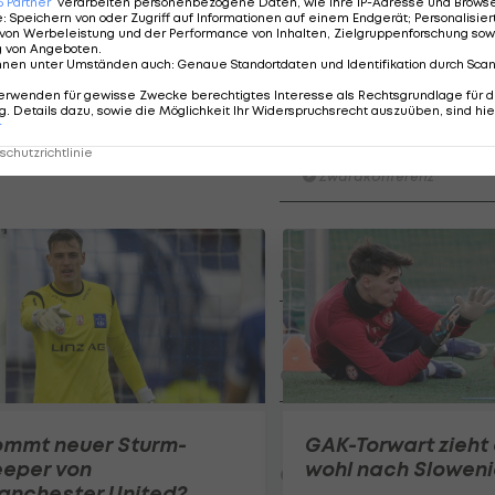
6
Partner
verarbeiten personenbezogene Daten, wie Ihre IP-Adresse und Browser-
oße Erwartungen an ihn", sagte Salzburgs Sportdirekto
e
:
Speichern von oder Zugriff auf Informationen auf einem Endgerät; Personalisi
von Werbeleistung und der Performance von Inhalten, Zielgruppenforschung sow
g von Angeboten
.
nnen unter Umständen auch
:
Genaue Standortdaten und Identifikation durch Sca
erwenden für gewisse Zwecke berechtigtes Interesse als Rechtsgrundlage für d
. Details dazu, sowie die Möglichkeit Ihr Widerspruchsrecht auszuüben, sind hie
Der legendäre Durchmar
r
Tirol I #Zwarakonferenz Hi
chutzrichtlinie
Zwarakonferenz
Am Stammtisch bei Andy Ogr
Knett
Stammtisch
I schau a #LigaZWA - Die Hig
Runde)
I schau a LigaZWA
LASK-Traumstart: Sind die Li
ommt neuer Sturm-
GAK-Torwart zieht
Titelfavorit?
eeper von
wohl nach Slowen
Ansakonferenz
anchester United?