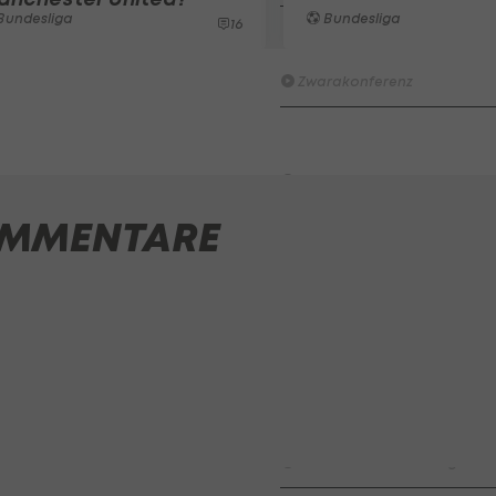
Bundesliga
Bundesliga
16
Wacker furios: Was ist in di
möglich? I #Zwarakonferenz 
Zwarakonferenz
HIGHLIGHTS: Rapid-Frauen li
Bundesliga-Premiere ein Tor
Fußball - Frauen-Bundesliga
MMENTARE
First Vienna FC 1894 - SK Rap
Fußball - Frauen-Bundesliga
win2day Beach Tour PRO OPE
Entscheidung
Beachvolleyball - win2day B
Highlights: Neuzugang führt 
LigaZwa-Auftaktsieg
Fußball - ADMIRAL 2. Liga