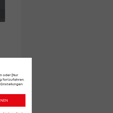
n oder [Nur
 fortzufahren.
 Einstellungen
ONEN
n