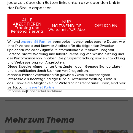
jederzeit über den Button links unten bzw. über den Link in
nicht genau für seine Zukunft planen könne, sagt
der Fußzeile anpassen.
der einfache ÖFB-Teamspieler: "Nein, tut es nicht.
ALLE
NUR
Ich sehe es eher als Ehre, dass sich viele Vereine
AKZEPTIEREN
OPTIONEN
NOTWENDIGE
Tracking und
Weiter mit PUR-Abo
für mich interessieren. Ich kann nur sagen, was ich
Personalisierung
einmal am liebsten hätte: Ich will für Barcelona
Wir und
unsere
186
Partner
verarbeiten personenbezogene Daten, wie
Ihre IP-Adresse und Browser-Attribute für die folgenden Zwecke
:
spielen."
Speichern von oder Zugriff auf Informationen auf einem Endgerät;
Personalisierte Werbung und Inhalte, Messung von Werbeleistung und
der Performance von Inhalten, Zielgruppenforschung sowie Entwicklung
Dass der Wiener Barca-Fans ist, ist längst kein
und Verbesserung von Angeboten
.
Diese Zwecke können unter Umständen auch
:
Genaue Standortdaten
Geheimnis mehr. "Es ist einfach schön, wie sie
und Identifikation durch Scannen von Endgeräten
.
Manche Partner verwenden für gewisse Zwecke berechtigtes
spielen", sagt er.
Interesse als Rechtsgrundlage für die Datenverarbeitung. Details
dazu, sowie die Möglichkeit Ihr Widerspruchsrecht auszuüben, sind hier
verfügbar
:
unsere
186
Partner
VIDEO: Ogerls Augerl mit Yusuf Demir
Impressum
|
Datenschutzrichtlinie
Mehr zum Thema