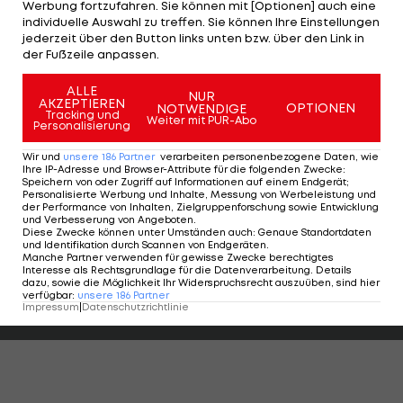
Werbung fortzufahren. Sie können mit [Optionen] auch eine
Pogon Stettin und Teplice (jeweils 22. Jänner) -
individuelle Auswahl zu treffen. Sie können Ihre Einstellungen
jederzeit über den Button links unten bzw. über den Link in
haben die Hütteldorfer in ihrem Camp an der
der Fußzeile anpassen.
türkischen Riviera geplant.
ALLE
NUR
AKZEPTIEREN
OPTIONEN
NOTWENDIGE
Tracking und
"Keine
Weiter mit PUR-Abo
Personalisierung
Wunderdinge!"
Wir und
unsere
186
Partner
verarbeiten personenbezogene Daten, wie
Das will SCR
Ihre IP-Adresse und Browser-Attribute für die folgenden Zwecke
:
von Demir
Speichern von oder Zugriff auf Informationen auf einem Endgerät;
Personalisierte Werbung und Inhalte, Messung von Werbeleistung und
sehen
der Performance von Inhalten, Zielgruppenforschung sowie Entwicklung
Bundesliga
und Verbesserung von Angeboten
.
Diese Zwecke können unter Umständen auch
:
Genaue Standortdaten
und Identifikation durch Scannen von Endgeräten
.
Manche Partner verwenden für gewisse Zwecke berechtigtes
Interesse als Rechtsgrundlage für die Datenverarbeitung. Details
Der legendäre Durchmarsch des FC
Am Stammtisch bei
dazu, sowie die Möglichkeit Ihr Widerspruchsrecht auszuüben, sind hier
Wacker Tirol I #Zwarakonferenz History
Christopher Knett
verfügbar
:
unsere
186
Partner
Impressum
|
Datenschutzrichtlinie
Zwarakonferenz
Stammtisch