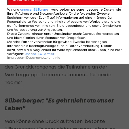
mit Gesichtsmaske ist denkbar.
Wir und
unsere
186
Partner
verarbeiten personenbezogene Daten, wie
Ihre IP-Adresse und Browser-Attribute für die folgenden Zwecke
:
Speichern von oder Zugriff auf Informationen auf einem Endgerät;
Trainer Thomas Silberberger freut sich auf ein
Personalisierte Werbung und Inhalte, Messung von Werbeleistung und
der Performance von Inhalten, Zielgruppenforschung sowie Entwicklung
"cooles Match. Wir haben nichts zu verlieren. Wir
und Verbesserung von Angeboten
.
Diese Zwecke können unter Umständen auch
:
Genaue Standortdaten
können nur alles gewinnen. Dementsprechend
und Identifikation durch Scannen von Endgeräten
.
Manche Partner verwenden für gewisse Zwecke berechtigtes
sollten wir mutig auftreten und das Spiel
Interesse als Rechtsgrundlage für die Datenverarbeitung. Details
dazu, sowie die Möglichkeit Ihr Widerspruchsrecht auszuüben, sind hier
genießen. Es gibt weit schlimmere Situationen für
verfügbar
:
unsere
186
Partner
Impressum
|
Datenschutzrichtlinie
einen Fußballer als zwei Spieltage vor dem Ende
des Grunddurchgangs die Teilnahme an der
Meistergruppe fixieren zu können - für beide
Teams."
Silberberger: "Es geht nicht um unser
Leben"
Man könne ohne Druck auftreten, betonte
Silberberger. "Es geht nicht um unser Leben, es