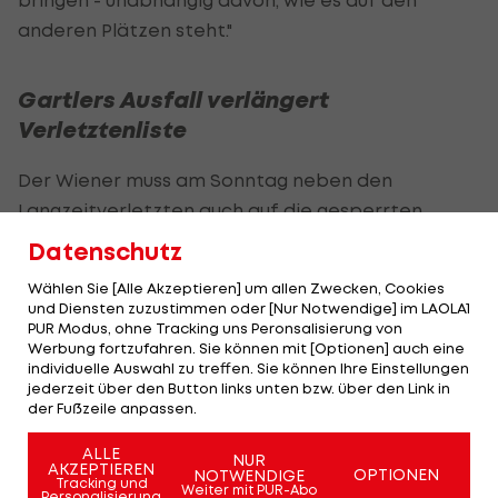
anderen Plätzen steht."
Gartlers Ausfall verlängert
Verletztenliste
Der Wiener muss am Sonntag neben den
Langzeitverletzten auch auf die gesperrten
Jonas Auer
und Aleksa Pejic verzichten,
zudem
Datenschutz
zog sich Ersatzgoalie Paul Gartler am
Wählen Sie [Alle Akzeptieren] um allen Zwecken, Cookies
Donnerstag eine Meniskus-Verletzung zu
, wurde
und Diensten zuzustimmen oder [Nur Notwendige] im LAOLA1
bereits am Freitag operiert und fällt wochenlang
PUR Modus, ohne Tracking uns Peronsalisierung von
Werbung fortzufahren. Sie können mit [Optionen] auch eine
aus. Dafür stehen
Thorsten Schick
und Oliver
individuelle Auswahl zu treffen. Sie können Ihre Einstellungen
Strunz wieder zur Verfügung.
jederzeit über den Button links unten bzw. über den Link in
der Fußzeile anpassen.
Die sechstplatzierte WSG kann eventuell wieder
ALLE
NUR
auf
Thomas Sabitzer
setzen. Der Stürmer reist
AKZEPTIEREN
OPTIONEN
NOTWENDIGE
Tracking und
Weiter mit PUR-Abo
trotz Jochbeinbruch mit nach Wien, ein Einsatz
Personalisierung