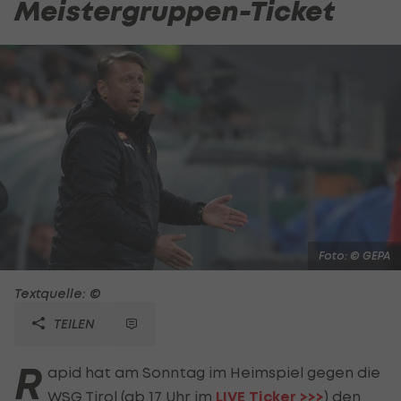
Meistergruppen-Ticket
Foto: © GEPA
Textquelle: ©
TEILEN
R
apid hat am Sonntag im Heimspiel gegen die
WSG Tirol
(ab 17 Uhr im
LIVE Ticker >>>
) den