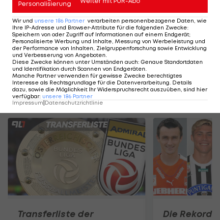
Weiter mit PUR-Abo
Personalisierung
Wir und
unsere
186
Partner
verarbeiten personenbezogene Daten, wie
Der legendäre Durchmarsch des FC
Am Stammtisch bei
Ihre IP-Adresse und Browser-Attribute für die folgenden Zwecke
:
Wacker Tirol I #Zwarakonferenz History
Christopher Knett
Speichern von oder Zugriff auf Informationen auf einem Endgerät;
Personalisierte Werbung und Inhalte, Messung von Werbeleistung und
Zwarakonferenz
Stammtisch
der Performance von Inhalten, Zielgruppenforschung sowie Entwicklung
und Verbesserung von Angeboten
.
Diese Zwecke können unter Umständen auch
:
Genaue Standortdaten
und Identifikation durch Scannen von Endgeräten
.
Manche Partner verwenden für gewisse Zwecke berechtigtes
Interesse als Rechtsgrundlage für die Datenverarbeitung. Details
dazu, sowie die Möglichkeit Ihr Widerspruchsrecht auszuüben, sind hier
Mehr zum Thema
verfügbar
:
unsere
186
Partner
Impressum
|
Datenschutzrichtlinie
Transferliste der
Die Rekord-