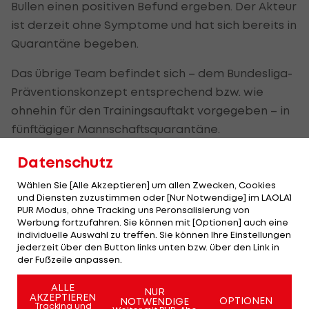
Bullen einen positiven Befund ergeben. Der Akteur
ist derzeit ohne Symptome und hat sich bereits in
Quarantäne begeben.
Das übrige Team befindet sich – dem Bundesliga-
Präventionskonzept entsprechend bzw. wie
ohnehin für den Trainingsauftakt vorgegeben – in
fünftägiger Mannschaftsquarantäne.
Konkret heißt das, dass sich die Spieler nur
Datenschutz
zwischen ihrer Wohnung, dem Trainings- bzw. dem
Wählen Sie [Alle Akzeptieren] um allen Zwecken, Cookies
Spielort bewegen dürfen. Kontakte darüber
und Diensten zuzustimmen oder [Nur Notwendige] im LAOLA1
PUR Modus, ohne Tracking uns Peronsalisierung von
hinaus sind nicht vorgesehen.
Werbung fortzufahren. Sie können mit [Optionen] auch eine
individuelle Auswahl zu treffen. Sie können Ihre Einstellungen
Gemäß dem COVID-19-Präventionskonzept
jederzeit über den Button links unten bzw. über den Link in
der Fußzeile anpassen.
wurden die Bundesliga, der Österreichische
Fußball-Bund sowie die zuständige
ALLE
NUR
AKZEPTIEREN
Gesundheitsbehörde informiert.
OPTIONEN
NOTWENDIGE
Tracking und