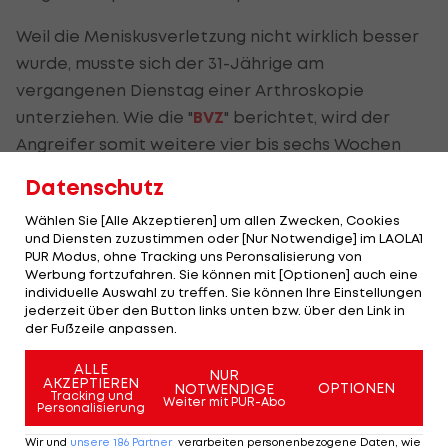
Weil die Meniskusverletzung nicht wirklich besser
wurde, musste sich der 31-Jährige am
vergangenen Dienstag einer Arthroskopie
unterziehen. Wie die "
BVZ
" berichtet, wird der
Angreifer somit weitere vier bis sechs Wochen
fehlen.
Datenschutz
Mit neun Meisterschaftstoren war Pusic in der
Wählen Sie [Alle Akzeptieren] um allen Zwecken, Cookies
und Diensten zuzustimmen oder [Nur Notwendige] im LAOLA1
abgelaufenen Saison erfolgreichster Torschütze
PUR Modus, ohne Tracking uns Peronsalisierung von
der Burgenländer, in der aktuellen Spielzeit
Werbung fortzufahren. Sie können mit [Optionen] auch eine
individuelle Auswahl zu treffen. Sie können Ihre Einstellungen
konnte er in drei Pflichtspielen zwei Tore
jederzeit über den Button links unten bzw. über den Link in
bejubeln.
der Fußzeile anpassen.
ALLE
NUR
Highlights: Amstetten schießt Admira in
Highlights: Nach 
AKZEPTIEREN
OPTIONEN
NOTWENDIGE
Tracking und
die Krise
Austria Salzburg s
Weiter mit PUR-Abo
Personalisierung
Fußball - ADMIRAL 2. Liga
Fußball - ADMIRAL 
Wir und
unsere
186
Partner
verarbeiten personenbezogene Daten, wie