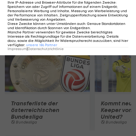
Ihre IP-Adresse und Browser-Attribute für die folgenden Zwecke
:
Speichern von oder Zugriff auf Informationen auf einem Endgerät;
Personalisierte Werbung und Inhalte, Messung von Werbeleistung und
der Performance von Inhalten, Zielgruppenforschung sowie Entwicklung
und Verbesserung von Angeboten
.
Diese Zwecke können unter Umständen auch
:
Genaue Standortdaten
und Identifikation durch Scannen von Endgeräten
.
Mehr zum Thema
Manche Partner verwenden für gewisse Zwecke berechtigtes
Interesse als Rechtsgrundlage für die Datenverarbeitung. Details
dazu, sowie die Möglichkeit Ihr Widerspruchsrecht auszuüben, sind hier
verfügbar
:
unsere
186
Partner
Impressum
|
Datenschutzrichtlinie
Transferliste der
Kommt neuer
österreichischen
Keeper von 
Bundesliga
United?
Bundesliga
Bundesliga