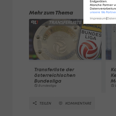
Endgeräten
.
Manche Partner v
Datenverarbeitung
Mehr zum Thema
unsere
186
Partne
Impressum
|
Datens
Transferliste der
K
österreichischen
K
Bundesliga
M
Bundesliga
TEILEN
KOMMENTARE