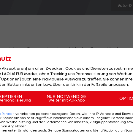
Foto: ©
re wichtige Personalie. Jano hält den Burgenländern
ngert seinen ursprünglich auslaufenden Vertrag um zwe
hutz
le Akzeptieren] um allen Zwecken, Cookies und Diensten zuzustimme
 LAOLA1 PUR Modus, ohne Tracking uns Peronsalisierung von Werbung
St. Pölten ins Pappelstadion gewechselt und seither 2
[Optionen] auch eine individuelle Auswahl zu treffen. Sie können Ihre
den Button links unten bzw. über den Link in der Fußzeile anpassen.
Zeit hat er 16 Tore und 13 Assists verbucht.
ZEPTIEREN
NUR NOTWENDIGE
 der abgelaufenden Saison die Kapitänsschleife der
OPTI
Personalisierung
Weiter mit PUR-Abo
6
Partner
verarbeiten personenbezogene Daten, wie Ihre IP-Adresse und Browser-
e
:
Speichern von oder Zugriff auf Informationen auf einem Endgerät; Personalisi
von Werbeleistung und der Performance von Inhalten, Zielgruppenforschung sow
g von Angeboten
.
Am Stammtisch bei Andy O
nnen unter Umständen auch
:
Genaue Standortdaten und Identifikation durch Sca
Knett