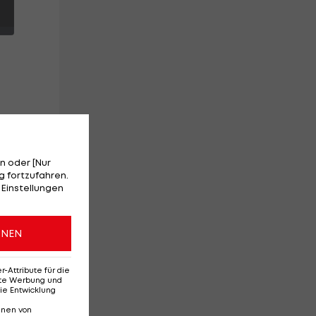
i
n oder [Nur
 fortzufahren.
16
 Einstellungen
ONEN
Attribute für die
erte Werbung und
ie Entwicklung
gris: Christopher
nnen von