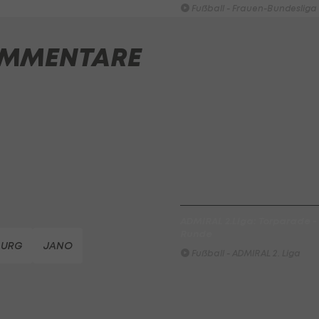
Fußball - Frauen-Bundesliga
win2day Beach Tour PRO OPE
MMENTARE
Entscheidung
Beachvolleyball - win2day B
Highlights: Neuzugang führt 
LigaZwa-Auftaktsieg
Fußball - ADMIRAL 2. Liga
FC Hertha Wels - SV Austria
Fußball - ADMIRAL 2. Liga
ADMIRAL 2.Liga: Torparade - A
Runde
BURG
JANO
Fußball - ADMIRAL 2. Liga