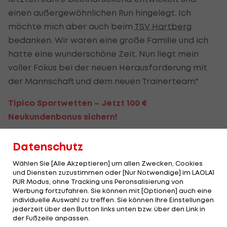
einen außergewöhnlichen Run hingelegt. Ich
möchte mich aber auch beim
TSV Hartberg
bedanken. Wir waren eine große Familie und ich
hatte eine wunderschöne Zeit. Nun liegt mein
voller Fokus bei der neuen Herausforderung mit
der Mannschaft und dem neuen Trainerteam."
Tipico Sportwetten – Jetzt 100 €
Neukundenbonus sichern!
Datenschutz
Der legendäre Durchmarsch des FC
Am Stammtisch bei
Wacker Tirol I #Zwarakonferenz History
Christopher Knett
Wählen Sie [Alle Akzeptieren] um allen Zwecken, Cookies
Zwarakonferenz
Stammtisch
und Diensten zuzustimmen oder [Nur Notwendige] im LAOLA1
PUR Modus, ohne Tracking uns Peronsalisierung von
Werbung fortzufahren. Sie können mit [Optionen] auch eine
individuelle Auswahl zu treffen. Sie können Ihre Einstellungen
jederzeit über den Button links unten bzw. über den Link in
der Fußzeile anpassen.