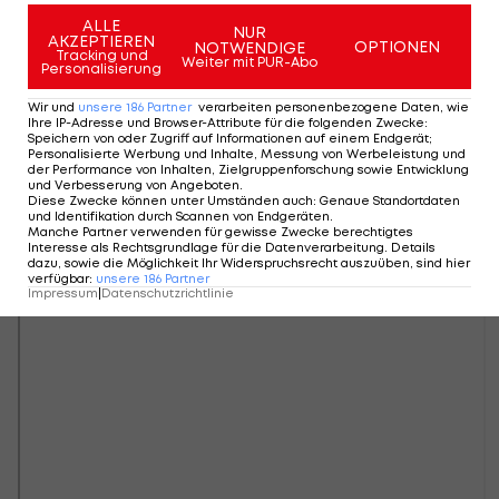
ALLE
NUR
AKZEPTIEREN
OPTIONEN
NOTWENDIGE
Tracking und
Weiter mit PUR-Abo
Personalisierung
Wir und
unsere
186
Partner
verarbeiten personenbezogene Daten, wie
Ihre IP-Adresse und Browser-Attribute für die folgenden Zwecke
:
Speichern von oder Zugriff auf Informationen auf einem Endgerät;
Personalisierte Werbung und Inhalte, Messung von Werbeleistung und
der Performance von Inhalten, Zielgruppenforschung sowie Entwicklung
und Verbesserung von Angeboten
.
Diese Zwecke können unter Umständen auch
:
Genaue Standortdaten
und Identifikation durch Scannen von Endgeräten
.
Manche Partner verwenden für gewisse Zwecke berechtigtes
Interesse als Rechtsgrundlage für die Datenverarbeitung. Details
dazu, sowie die Möglichkeit Ihr Widerspruchsrecht auszuüben, sind hier
verfügbar
:
unsere
186
Partner
Impressum
|
Datenschutzrichtlinie