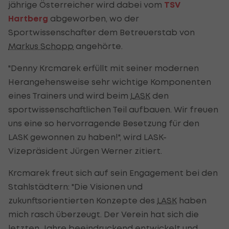
jährige Österreicher wird dabei vom
TSV
Hartberg
abgeworben, wo der
Sportwissenschafter dem Betreuerstab von
Markus Schopp
angehörte.
"Denny Krcmarek erfüllt mit seiner modernen
Herangehensweise sehr wichtige Komponenten
eines Trainers und wird beim
LASK
den
sportwissenschaftlichen Teil aufbauen. Wir freuen
uns eine so hervorragende Besetzung für den
LASK gewonnen zu haben!", wird LASK-
Vizepräsident Jürgen Werner zitiert.
Krcmarek freut sich auf sein Engagement bei den
Stahlstädtern: "Die Visionen und
zukunftsorientierten Konzepte des
LASK
haben
mich rasch überzeugt. Der Verein hat sich die
letzten Jahre beeindruckend entwickelt und