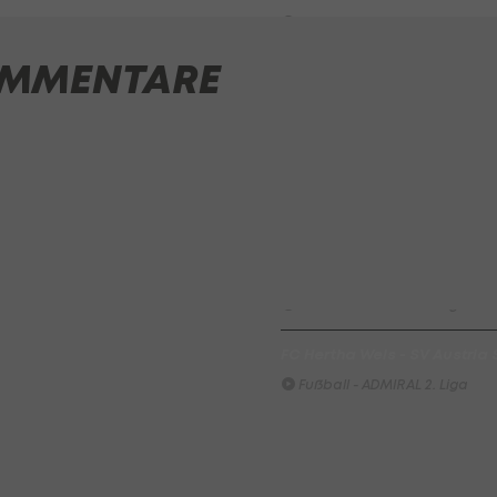
Fußball - Frauen-Bundesliga
MMENTARE
First Vienna FC 1894 - SK Rap
Fußball - Frauen-Bundesliga
win2day Beach Tour PRO OPE
Entscheidung
Beachvolleyball - win2day B
Highlights: Neuzugang führt 
LigaZwa-Auftaktsieg
Fußball - ADMIRAL 2. Liga
FC Hertha Wels - SV Austria
Fußball - ADMIRAL 2. Liga