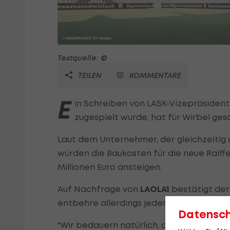
Textquelle: ©
TEILEN
KOMMENTARE
E
in Schreiben von LASK-Vizepräsident 
zugespielt wurde, hat für Wirbel ges
Laut dem Unternehmer, der gleichzeitig
würden die Baukosten für die neue Raiffe
Millionen Euro ansteigen.
Auf Nachfrage von
LAOLA1
bestätigt der
entbehre allerdings jeder Grundlage. Es 
Datensc
"Wir bedauern natürlich, dass jemand ve