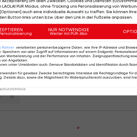
le Akzeptieren] um allen Zwecken, Cookies und Diensten zuzustimme
ert. Den
LASK
-Fans sei vorab versichert: Der LASK wird
 LAOLA1 PUR Modus, ohne Tracking uns Peronsalisierung von Werbung
[Optionen] auch eine individuelle Auswahl zu treffen. Sie können Ihre
auch leisten können", so ein Statement des Klubs
den Button links unten bzw. über den Link in der Fußzeile anpassen.
ZEPTIEREN
NUR NOTWENDIGE
OPTI
Personalisierung
Weiter mit PUR-Abo
bedeutet, ist noch völlig unklar. Zauner soll aus seiner
 GmbH abberufen worden sein. Der Vizepräsident der
6
Partner
verarbeiten personenbezogene Daten, wie Ihre IP-Adresse und Browser-
Projektleiter des Bauvorhabens.
e
:
Speichern von oder Zugriff auf Informationen auf einem Endgerät; Personalisi
von Werbeleistung und der Performance von Inhalten, Zielgruppenforschung sow
g von Angeboten
.
nnen unter Umständen auch
:
Genaue Standortdaten und Identifikation durch Sca
ieren
erwenden für gewisse Zwecke berechtigtes Interesse als Rechtsgrundlage für d
 bei
. Details dazu, sowie die Möglichkeit Ihr Widerspruchsrecht auszuüben, sind hie
r
Arena
 Mio.?
chutzrichtlinie
Der legendäre Durchmar
Tirol I #Zwarakonferenz Hi