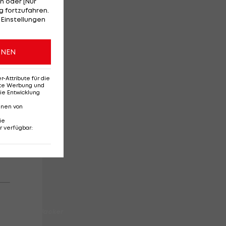
n oder [Nur
 fortzufahren.
 Einstellungen
ONEN
Attribute für die
erte Werbung und
ie Entwicklung
nnen von
ie
r verfügbar
:
sch des FC Wacker
story