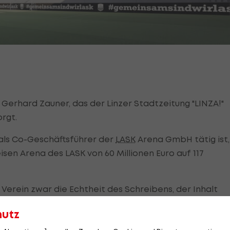
Gerhard Zauner, das der Linzer Stadtzeitung "LINZA!"
orgt.
 als Co-Geschäftsführer der
LASK
Arena GmbH tätig ist,
isen Arena des LASK von 60 Millionen Euro auf 117
 Verein zwar die Echtheit des Schreibens, der Inhalt
gebe "keine Kostenexplosion" wird betont.
hutz
rsucht hier schlechte Stimmung zu machen und wir