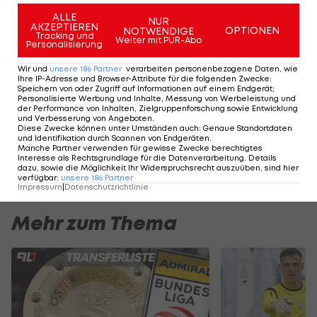
gemacht hat, soll den ersten Stein auf uns
ALLE
NUR
AKZEPTIEREN
OPTIONEN
NOTWENDIGE
werfen", so Werner. Er findet es "schade, dass die
Tracking und
Weiter mit PUR-Abo
Personalisierung
Mannschaft bestraft wird".
Wir und
unsere
186
Partner
verarbeiten personenbezogene Daten, wie
Ihre IP-Adresse und Browser-Attribute für die folgenden Zwecke
:
Speichern von oder Zugriff auf Informationen auf einem Endgerät;
Highlights: Nach frühem Rückstand:
Highlights: Torfesti
Personalisierte Werbung und Inhalte, Messung von Werbeleistung und
der Performance von Inhalten, Zielgruppenforschung sowie Entwicklung
Austria Salzburg schießt die Vienna ab
den FAC überrasc
und Verbesserung von Angeboten
.
Diese Zwecke können unter Umständen auch
:
Genaue Standortdaten
Fußball - ADMIRAL 2. Liga
Fußball - ADMIRAL 
und Identifikation durch Scannen von Endgeräten
.
Manche Partner verwenden für gewisse Zwecke berechtigtes
Interesse als Rechtsgrundlage für die Datenverarbeitung. Details
dazu, sowie die Möglichkeit Ihr Widerspruchsrecht auszuüben, sind hier
verfügbar
:
unsere
186
Partner
Impressum
|
Datenschutzrichtlinie
Mehr zum Thema