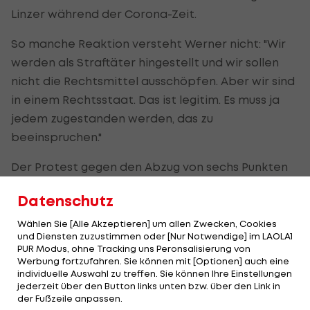
Linzer während der Corona-Zeit.
So manche Reaktion versteht Werner nicht: "Wir
werden als Straftäter hingestellt und wir sollen
nicht die Rechtsmittel ausschöpfen. Aber wir sind
in einem Rechtsstaat. Das ist legitim. Es muss ja
jedem zugestanden werden, das zu
beeinspruchen."
Der Protest gegen den Abzug von sechs Punkten
werde erfolgen: "Wir arbeiten daran, wir werden
Datenschutz
das fristgerecht abliefern. Ich hoffe, dass ist dann
rasch abgehandelt. Es wäre uns allen lieber, dass
Wählen Sie [Alle Akzeptieren] um allen Zwecken, Cookies
und Diensten zuzustimmen oder [Nur Notwendige] im LAOLA1
es schnell vom Tisch ist und wir uns wieder auf den
PUR Modus, ohne Tracking uns Peronsalisierung von
Fußball konzentrieren können."
Werbung fortzufahren. Sie können mit [Optionen] auch eine
individuelle Auswahl zu treffen. Sie können Ihre Einstellungen
jederzeit über den Button links unten bzw. über den Link in
"Wir haben einen Fehler gemacht, wir haben uns
der Fußzeile anpassen.
dafür entschuldigt. Wer noch nie einen Fehler