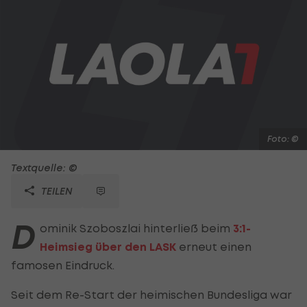
Foto: ©
Textquelle: ©
TEILEN
D
ominik Szoboszlai hinterließ beim
3:1-
Heimsieg über den LASK
erneut einen
famosen Eindruck.
Seit dem Re-Start der heimischen Bundesliga war