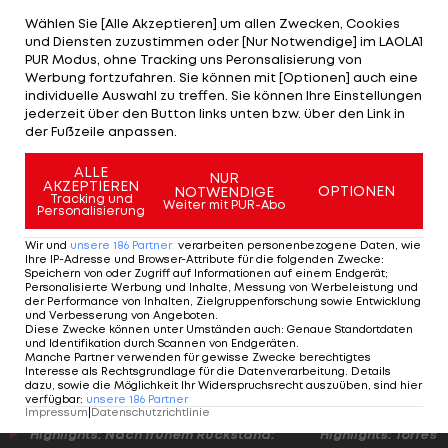
Wählen Sie [Alle Akzeptieren] um allen Zwecken, Cookies
Auf die Frage, ob er zu gut für Österreich sei,
und Diensten zuzustimmen oder [Nur Notwendige] im LAOLA1
PUR Modus, ohne Tracking uns Peronsalisierung von
antwortet Szoboszlai wie folgt: "Das kann man
Werbung fortzufahren. Sie können mit [Optionen] auch eine
nicht sagen. Ich spiele für Salzburg und bis Ende
individuelle Auswahl zu treffen. Sie können Ihre Einstellungen
jederzeit über den Button links unten bzw. über den Link in
der Saison werde ich auch bei Red Bull Salzburg
der Fußzeile anpassen.
spielen." Und dann? "Werden wir sehen", ergänzt
ALLE
das Top-Talent und lässt die Gerüchte um einen
NUR
AKZEPTIEREN
OPTIONEN
NOTWENDIGE
Tracking und
Transfer zum AC Mailand
im Raum stehen.
Weiter mit PUR-Abo
Personalisierung
Wir und
unsere
186
Partner
verarbeiten personenbezogene Daten, wie
Marsch:
Ihre IP-Adresse und Browser-Attribute für die folgenden Zwecke
:
Speichern von oder Zugriff auf Informationen auf einem Endgerät;
Sind
Personalisierte Werbung und Inhalte, Messung von Werbeleistung und
noch
der Performance von Inhalten, Zielgruppenforschung sowie Entwicklung
und Verbesserung von Angeboten
.
nicht
Diese Zwecke können unter Umständen auch
:
Genaue Standortdaten
und Identifikation durch Scannen von Endgeräten
.
Meister
Manche Partner verwenden für gewisse Zwecke berechtigtes
Bundesliga
Interesse als Rechtsgrundlage für die Datenverarbeitung. Details
dazu, sowie die Möglichkeit Ihr Widerspruchsrecht auszuüben, sind hier
verfügbar
:
unsere
186
Partner
Impressum
|
Datenschutzrichtlinie
Highlights: Nach frühem Rückstand:
Highlights: Torfesti