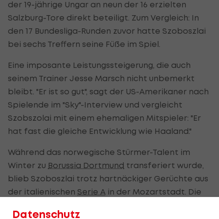
der 19-jährige Ungar an neun der 16 erzielten
Salzburg-Tore direkt beteiligt. Zum Vergleich: In
den 17 Bundesliga-Runden zuvor hatte Szoboszlai
bei sechs Treffern seine Füße im Spiel.
Eine imposante Leistungssteigerung, die auch
seinem Trainer Jesse Marsch nicht unbemerkt
bleibt. "Er ist so gut", sagt der US-Amerikaner nach
Spielende im "Sky"-Interview und vergleicht
Szobszolai mit einem ehemaligen Mitspieler: "Er
hat fast die gleiche Entwicklung wie Haaland."
Während das norwegische Stürmer-Talent im
Winter zu
Borussia Dortmund
transferiert wurde,
blieb Szoboszlai trotz hartnäckiger Gerüchte aus
der italienischen
Serie A
in der Mozartstadt. Die
Qualität für eine hochwertigere Liga hat der
Datenschutz
achtfache ungarische Teamspieler allemal.