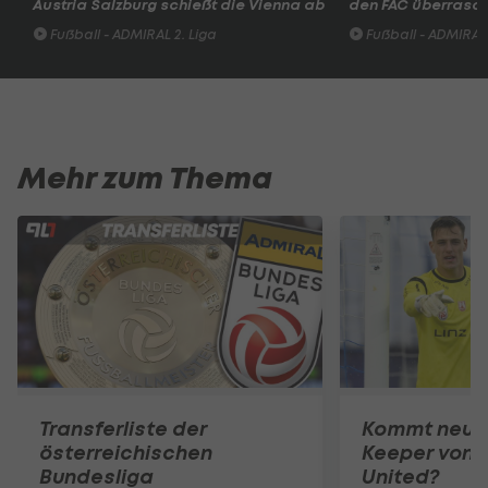
Austria Salzburg schießt die Vienna ab
den FAC überrasc
Fußball - ADMIRAL 2. Liga
Fußball - ADMIRAL 
Mehr zum Thema
Transferliste der
Kommt neuer
österreichischen
Keeper von 
Bundesliga
United?