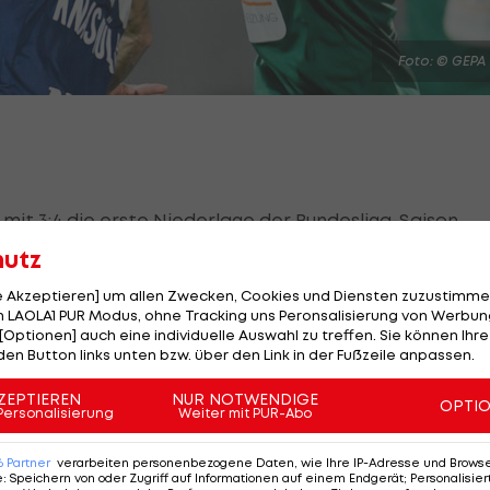
Foto: © GEPA
mit 3:4 die erste Niederlage der Bundesliga-Saison.
hutz
 die Tabellenspitze gesprungen wären, gehen durch
 von Grahovac (25.) und ein Tor von Gschweidl (40.) sorg
le Akzeptieren] um allen Zwecken, Cookies und Diensten zuzustimme
 LAOLA1 PUR Modus, ohne Tracking uns Peronsalisierung von Werbung
[Optionen] auch eine individuelle Auswahl zu treffen. Sie können Ihre
den Button links unten bzw. über den Link in der Fußzeile anpassen.
eit und dreht das Spiel kurzzeitig durch den zweiten
ZEPTIEREN
NUR NOTWENDIGE
entor von Reiner (65.). Die Gastgeber stecken aber nicht
OPTI
Personalisierung
Weiter mit PUR-Abo
on Eigentorschütze Reiner (71.) und Grüll (87.).
6
Partner
verarbeiten personenbezogene Daten, wie Ihre IP-Adresse und Browser-
du im folgenden
VIDEO
:
e
:
Speichern von oder Zugriff auf Informationen auf einem Endgerät; Personalisi