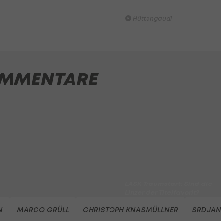
Tor der 1. Runde
Hüttengaudi
Der legendäre Durchmarsch
des FC Wacker Tirol I
#Zwarakonferenz History
MMENTARE
Zwarakonferenz
Am Stammtisch bei Andy
Ogris: Christopher Knett
Stammtisch
I schau a #LigaZWA - Die
Highlightshow (1. Runde)
I schau a LigaZWA
LASK-Traumstart: Sind die
Linzer der Titelfavorit?
Ansakonferenz
N
MARCO GRÜLL
CHRISTOPH KNASMÜLLNER
SRDJAN