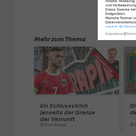
Inhalte, Messung 
und Verbesserun
Diese Zwecke kö
Endgeräten
.
Manche Partner v
Datenverarbeitung
unsere
186
Partne
Impressum
|
Datens
Mehr zum Thema
Ein Schlussstrich
D
jenseits der Grenze
d
der Vernunft
Bundesliga