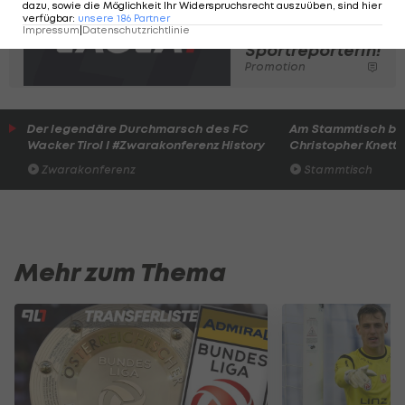
dazu, sowie die Möglichkeit Ihr Widerspruchsrecht auszuüben, sind hier
Deine Chance
verfügbar
:
unsere
186
Partner
als
Impressum
|
Datenschutzrichtlinie
SportreporterIn!
Promotion
Der legendäre Durchmarsch des FC
Am Stammtisch bei
Wacker Tirol I #Zwarakonferenz History
Christopher Knett
Zwarakonferenz
Stammtisch
Mehr zum Thema