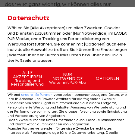
das "WIR" ganz wichtig, wir können alles nur
gemeinsam machen. Wir wollen sehr mutig
Datenschutz
auftreten. Daran führt kein Weg vorbei. Ich
Wählen Sie [Alle Akzeptieren] um allen Zwecken, Cookies
möchte meinen Teil dazu beitragen, dass wir eine
und Diensten zuzustimmen oder [Nur Notwendige] im LAOLA1
erfolgreiche Saison in der Bundesliga absolvieren",
PUR Modus, ohne Tracking uns Peronsalisierung von
Werbung fortzufahren. Sie können mit [Optionen] auch eine
sagt Zenkovic über seine neue Aufgabe,
individuelle Auswahl zu treffen. Sie können Ihre Einstellungen
jederzeit über den Button links unten bzw. über den Link in
Obmann Erich Korherr ist "überglücklich, dass es
der Fußzeile anpassen.
uns gelungen ist, mit Danijel einen absoluten
ALLE
Fußball-Fachmann mit einer enormen Erfahrung
NUR
AKZEPTIEREN
OPTIONEN
NOTWENDIGE
Tracking und
nach Hartberg zu holen. Wir haben uns in letzter
Weiter mit PUR-Abo
Personalisierung
Zeit sehr um ihn bemüht und freuen uns auf seine
Wir und
unsere
186
Partner
verarbeiten personenbezogene Daten, wie
Impulse. Wir sind überzeugt, dass er uns
Ihre IP-Adresse und Browser-Attribute für die folgenden Zwecke
:
Speichern von oder Zugriff auf Informationen auf einem Endgerät;
weiterhelfen wird und dies ein weiterer Schritt in
Personalisierte Werbung und Inhalte, Messung von Werbeleistung und
der Performance von Inhalten, Zielgruppenforschung sowie Entwicklung
die richtige Richtung ist."
und Verbesserung von Angeboten
.
Diese Zwecke können unter Umständen auch
:
Genaue Standortdaten
und Identifikation durch Scannen von Endgeräten
.
Manche Partner verwenden für gewisse Zwecke berechtigtes
Lehrredaktion:
Interesse als Rechtsgrundlage für die Datenverarbeitung. Details