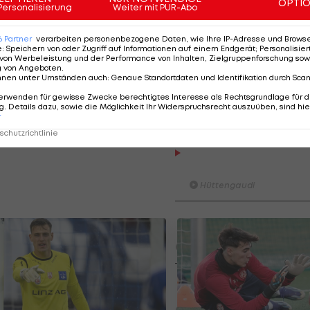
sich dabei um Atalanta - der Klub aus Bergamo hat es i
OPTI
Personalisierung
Weiter mit PUR-Abo
hafft und die Meisterschaft als Dritter beendet -, den
gna und Sampdoria, das auf Rang 15 gelandet ist,
6
Partner
verarbeiten personenbezogene Daten, wie Ihre IP-Adresse und Browser-
e
:
Speichern von oder Zugriff auf Informationen auf einem Endgerät; Personalisi
von Werbeleistung und der Performance von Inhalten, Zielgruppenforschung sow
g von Angeboten
.
nnen unter Umständen auch
:
Genaue Standortdaten und Identifikation durch Sca
in der Höhe von rund fünf Millionen Euro
erwenden für gewisse Zwecke berechtigtes Interesse als Rechtsgrundlage für d
 Sommer 2022 in Hütteldorf unter Vertrag.
. Details dazu, sowie die Möglichkeit Ihr Widerspruchsrecht auszuüben, sind hie
r
chutzrichtlinie
ADMIRAL Hüttengaudi: Al
erzielt das Tor der 1. Run
Hüttengaudi
Der legendäre Durchmarsch
Tirol I #Zwarakonferenz Histo
Zwarakonferenz
Am Stammtisch bei Andy Ogr
Knett