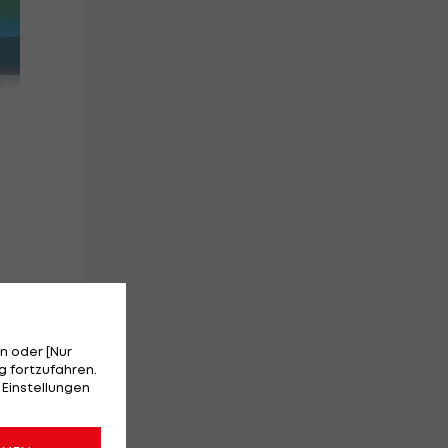
n oder [Nur
 fortzufahren.
 Einstellungen