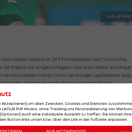
Foto: © GEPA
 und sieben Assists in 29 Pflichtspielen hat Taxiarchis
m SK Rapid voll eingeschlagen. Und weil diese durchaus
nternationalen Markt nicht verborgen geblieben sind,
-Saison des Griechen auch dessen einzige bleibt.
hutz
sse des
VfB Stuttgart
am 24-Jährigen offenkundig, nun
Ligen des Kontinents aber langsam erst so richtig
le Akzeptieren] um allen Zwecken, Cookies und Diensten zuzustimme
 LAOLA1 PUR Modus, ohne Tracking uns Peronsalisierung von Werbung
der Gerüchte um Fountas auf.
[Optionen] auch eine individuelle Auswahl zu treffen. Sie können Ihre
den Button links unten bzw. über den Link in der Fußzeile anpassen.
rere Vereine aus der
Serie A
ein Auge auf den
ZEPTIEREN
NUR NOTWENDIGE