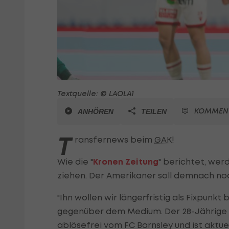
Textquelle: © LAOLA1
KOMMEN
ANHÖREN
TEILEN
T
ransfernews beim
GAK
!
Wie die "
Kronen Zeitung
" berichtet, wer
ziehen. Der Amerikaner soll demnach noc
"Ihn wollen wir längerfristig als Fixpunkt
gegenüber dem Medium. Der 28-Jährige is
ablösefrei vom FC Barnsley und ist aktuel