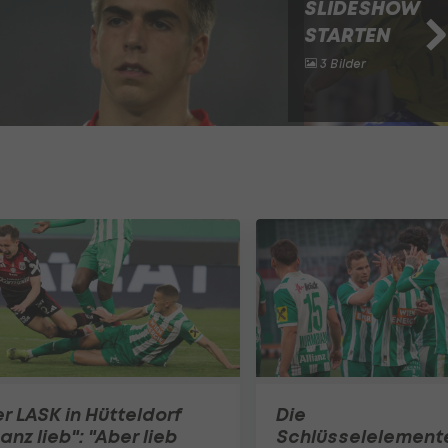
SLIDESHOW
STARTEN
3 Bilder
r LASK in Hütteldorf
Die
anz lieb": "Aber lieb
Schlüsselelemente