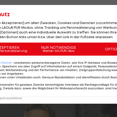
der Bundesliga für die Grazer auf und durfte einmal über
hutz
le Akzeptieren] um allen Zwecken, Cookies und Diensten zuzustimme
 LAOLA1 PUR Modus, ohne Tracking uns Peronsalisierung von Werbung
[Optionen] auch eine individuelle Auswahl zu treffen. Sie können Ihre
änge geplant
den Button links unten bzw. über den Link in der Fußzeile anpassen.
ZEPTIEREN
NUR NOTWENDIGE
OPTI
 Leihspieler Leon Klassne, Mathias Olsen (Kaufoption:
Personalisierung
Weiter mit PUR-Abo
6
Partner
verarbeiten personenbezogene Daten, wie Ihre IP-Adresse und Browser-
e
:
Speichern von oder Zugriff auf Informationen auf einem Endgerät; Personalisi
K
wohl von einigen Spielern verabschieden müssen.
von Werbeleistung und der Performance von Inhalten, Zielgruppenforschung sow
g von Angeboten
.
z Harakate könnten dafür infrage kommen.
nnen unter Umständen auch
:
Genaue Standortdaten und Identifikation durch Sca
erwenden für gewisse Zwecke berechtigtes Interesse als Rechtsgrundlage für d
. Details dazu, sowie die Möglichkeit Ihr Widerspruchsrecht auszuüben, sind hie
r
t nach Österreich gewechselt
chutzrichtlinie