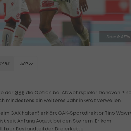
Foto: © GEPA
TARE
APP >>
de der
GAK
die Option bei Abwehrspieler Donovan Pin
h mindestens ein weiteres Jahr in Graz verweilen.
 beim
GAK
halten", erklärt
GAK
-Sportdirektor Tino Wawr
t seit Anfang August bei den Steirern. Er kam
l fixer Bestandteil der Dreierkette.