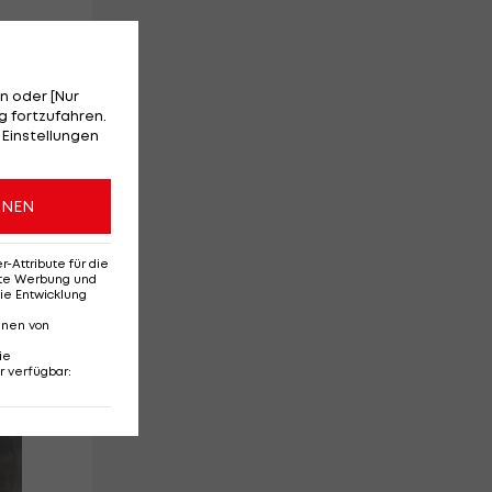
n oder [Nur
 fortzufahren.
 Einstellungen
ONEN
Attribute für die
erte Werbung und
ie Entwicklung
nnen von
ie
r verfügbar
: