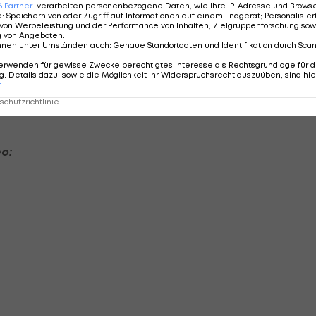
6
Partner
verarbeiten personenbezogene Daten, wie Ihre IP-Adresse und Browser-
e
:
Speichern von oder Zugriff auf Informationen auf einem Endgerät; Personalisi
von Werbeleistung und der Performance von Inhalten, Zielgruppenforschung sow
g von Angeboten
.
ohlgefühlt. Das ist der Grund, warum es diese Tafel gib
nnen unter Umständen auch
:
Genaue Standortdaten und Identifikation durch Sca
wir nicht wissen, dass Sturm Graz mehr ist als ein
erwenden für gewisse Zwecke berechtigtes Interesse als Rechtsgrundlage für d
. Details dazu, sowie die Möglichkeit Ihr Widerspruchsrecht auszuüben, sind hie
ht. Und es ist unsere verdammte Verantwortung und ich
r
 hinaustragen. Unterstützt den SK Sturm immer, egal wo
chutzrichtlinie
o: