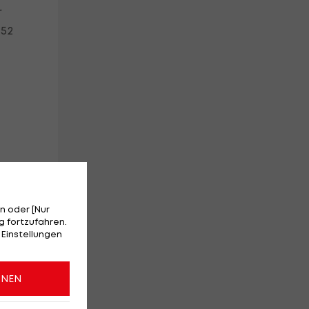
r
 52
n oder [Nur
 fortzufahren.
 Einstellungen
te
ONEN