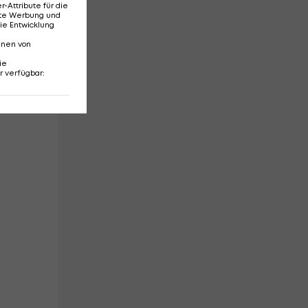
Attribute für die
erte Werbung und
ie Entwicklung
t.
nnen von
ie
r verfügbar
: