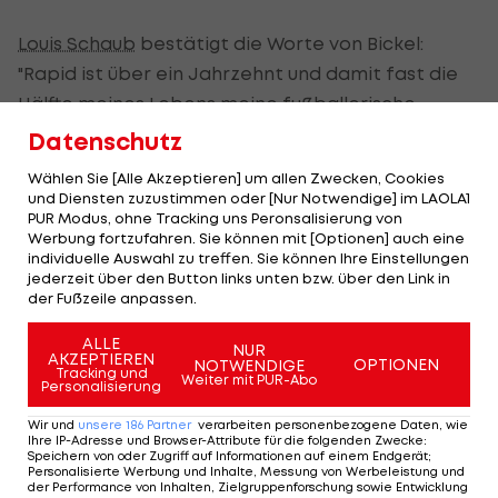
Louis Schaub
bestätigt die Worte von Bickel:
"Rapid ist über ein Jahrzehnt und damit fast die
Hälfte meines Lebens meine fußballerische
Heimat gewesen und ich werde mich dem Klub
Datenschutz
immer verbunden fühlen. Ich bin auch sehr
Wählen Sie [Alle Akzeptieren] um allen Zwecken, Cookies
dankbar für diese Zeit und hätte mich natürlich
und Diensten zuzustimmen oder [Nur Notwendige] im LAOLA1
PUR Modus, ohne Tracking uns Peronsalisierung von
lieber mit einem Titel verabschiedet. Nichts
Werbung fortzufahren. Sie können mit [Optionen] auch eine
desto trotz freue ich mich auf meine neue
individuelle Auswahl zu treffen. Sie können Ihre Einstellungen
jederzeit über den Button links unten bzw. über den Link in
Aufgabe in Köln und bin überzeugt, dass dieser
der Fußzeile anpassen.
Schritt für mich und mit bald 24 Jahren der
richtige ist. Ich hoffe, dass ich mit zwei Siegen in
ALLE
NUR
AKZEPTIEREN
OPTIONEN
NOTWENDIGE
den verbleibenden Bundesligaspielen auf
Tracking und
Weiter mit PUR-Abo
Personalisierung
Wiedersehen sagen kann und danke allen im
Wir und
unsere
186
Partner
verarbeiten personenbezogene Daten, wie
Verein für die Unterstützung in den letzten
Ihre IP-Adresse und Browser-Attribute für die folgenden Zwecke
:
Speichern von oder Zugriff auf Informationen auf einem Endgerät;
Jahren. Ganz besonders auch der großen Rapid-
Personalisierte Werbung und Inhalte, Messung von Werbeleistung und
der Performance von Inhalten, Zielgruppenforschung sowie Entwicklung
Familie mit ihren Vereinsmitgliedern und tollen