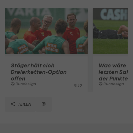
Stöger hält sich
Was wäre we
Dreierketten-Option
letzten Sai
offen
der Punktete
Bundesliga
Bundesliga
30
TEILEN