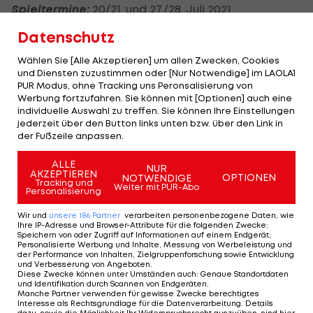
Spieltermine:
20/21. und 27./28. Juli 2021
Datenschutz
Auslosung:
15. Juni 2021
Wählen Sie [Alle Akzeptieren] um allen Zwecken, Cookies
und Diensten zuzustimmen oder [Nur Notwendige] im LAOLA1
SK STURM GRAZ
PUR Modus, ohne Tracking uns Peronsalisierung von
Werbung fortzufahren. Sie können mit [Optionen] auch eine
individuelle Auswahl zu treffen. Sie können Ihre Einstellungen
Die Grazer blicken auf eine erfolgreiche
jederzeit über den Button links unten bzw. über den Link in
Bundesliga-Saison zurück, schnupperten noch kurz
der Fußzeile anpassen.
an Platz zwei, können aber mit Platz drei sehr
ALLE
NUR
zufrieden sein. Dieser berechtigt die Ilzer-Truppe
AKZEPTIEREN
OPTIONEN
NOTWENDIGE
Tracking und
Weiter mit PUR-Abo
zur Teilnahme am Europa-League-Playoff. Mit nur
Personalisierung
einem gewonnenen K.o.-Duell könnten die
Wir und
unsere
186
Partner
verarbeiten personenbezogene Daten, wie
Ihre IP-Adresse und Browser-Attribute für die folgenden Zwecke
:
"Blackies" somit die EL-Gruppenphase fixieren
Speichern von oder Zugriff auf Informationen auf einem Endgerät;
oder aber in die Conference League "abrutschen".
Personalisierte Werbung und Inhalte, Messung von Werbeleistung und
der Performance von Inhalten, Zielgruppenforschung sowie Entwicklung
und Verbesserung von Angeboten
.
Diese Zwecke können unter Umständen auch
:
Genaue Standortdaten
Bewerbs-Einstieg:
Playoff zur Europa League
und Identifikation durch Scannen von Endgeräten
.
Manche Partner verwenden für gewisse Zwecke berechtigtes
Interesse als Rechtsgrundlage für die Datenverarbeitung. Details
Spieltermine:
19. und 26. August 2021
dazu, sowie die Möglichkeit Ihr Widerspruchsrecht auszuüben, sind hier