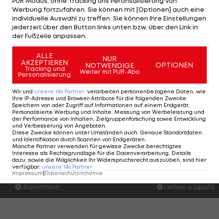
PUR Modus, ohne Tracking uns Peronsalisierung von
Werbung fortzufahren. Sie können mit [Optionen] auch eine
österreichische Bundesliga: "Ich habe die
individuelle Auswahl zu treffen. Sie können Ihre Einstellungen
österreichische Liga immer verfolgt, da ich hier
jederzeit über den Button links unten bzw. über den Link in
der Fußzeile anpassen.
einige Spieler kenne. Es ist ein sehr guter, nächster
Schritt in meiner Karriere."
ALLE
NUR
AKZEPTIEREN
OPTIONEN
NOTWENDIGE
Tracking und
Weiter mit PUR-Abo
Personalisierung
Überblick:
Die Sommer-
Wir und
unsere
186
Partner
verarbeiten personenbezogene Daten, wie
Ihre IP-Adresse und Browser-Attribute für die folgenden Zwecke
:
Transferliste
Speichern von oder Zugriff auf Informationen auf einem Endgerät;
der
Personalisierte Werbung und Inhalte, Messung von Werbeleistung und
der Performance von Inhalten, Zielgruppenforschung sowie Entwicklung
Bundesliga
und Verbesserung von Angeboten
.
Bundesliga
Diese Zwecke können unter Umständen auch
:
Genaue Standortdaten
und Identifikation durch Scannen von Endgeräten
.
Manche Partner verwenden für gewisse Zwecke berechtigtes
Interesse als Rechtsgrundlage für die Datenverarbeitung. Details
dazu, sowie die Möglichkeit Ihr Widerspruchsrecht auszuüben, sind hier
Am Stammtisch bei Andy Ogris:
I schau a #LigaZWA 
verfügbar
:
unsere
186
Partner
Christopher Knett
Runde)
Impressum
|
Datenschutzrichtlinie
Stammtisch
I schau a LigaZWA