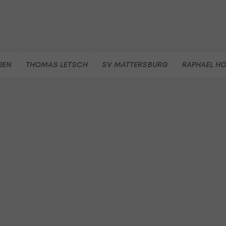
IEN
THOMAS LETSCH
SV MATTERSBURG
RAPHAEL H