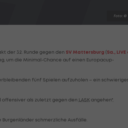
Foto: ©
akt der 32. Runde gegen den
SV Mattersburg
(
Sa., LIVE
Sieg, um die Minimal-Chance auf einen Europacup-
erbleibenden fünf Spielen aufzuholen – ein schwierige
l offensiver als zuletzt gegen den
LASK
angehen",
e Burgenländer schmerzliche Ausfälle.