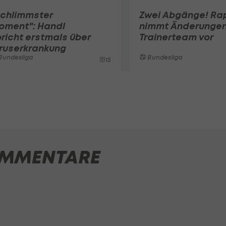
Schlimmster
Zwei Abgänge! Ra
oment": Handl
nimmt Änderungen
richt erstmals über
Trainerteam vor
iruserkrankung
Bundesliga
Bundesliga
15
MMENTARE