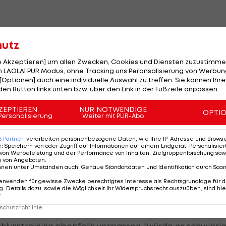
hutz
ael Madl optimistisch ist, scheint ein Einsatz von
le Akzeptieren] um allen Zwecken, Cookies und Diensten zuzustimme
ossen zu sein.
 LAOLA1 PUR Modus, ohne Tracking uns Peronsalisierung von Werbung
[Optionen] auch eine individuelle Auswahl zu treffen. Sie können Ihre
nter Raphael Holzhauser und Tarkan Serbest, die am
den Button links unten bzw. über den Link in der Fußzeile anpassen.
aphael hat Rücken-, Tarkan muskuläre Probleme. Sie si
ZEPTIEREN
NUR NOTWENDIGE
OPTI
Personalisierung
Weiter mit PUR-Abo
 allen um keine schlimmen Verletzungen handelt. "Es sin
6
Partner
verarbeiten personenbezogene Daten, wie Ihre IP-Adresse und Browser-
e
:
Speichern von oder Zugriff auf Informationen auf einem Endgerät; Personalisi
er Saison. Man muss aber natürlich aufpassen, dass a
von Werbeleistung und der Performance von Inhalten, Zielgruppenforschung sow
g von Angeboten
.
nnen unter Umständen auch
:
Genaue Standortdaten und Identifikation durch Sca
erwenden für gewisse Zwecke berechtigtes Interesse als Rechtsgrundlage für d
. Details dazu, sowie die Möglichkeit Ihr Widerspruchsrecht auszuüben, sind hie
r
chutzrichtlinie