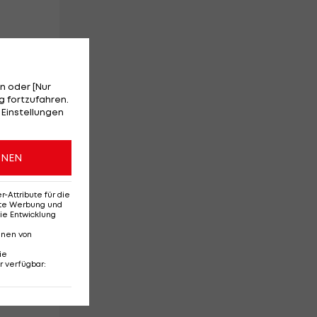
n oder [Nur
 fortzufahren.
 Einstellungen
nd
ONEN
d
Attribute für die
erte Werbung und
us
ie Entwicklung
nnen von
ie
r verfügbar
: