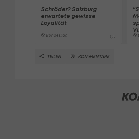
Schröder? Salzburg
"
erwartete gewisse
M
Loyalität
sp
V
Bundesliga
7
TEILEN
KOMMENTARE
KO