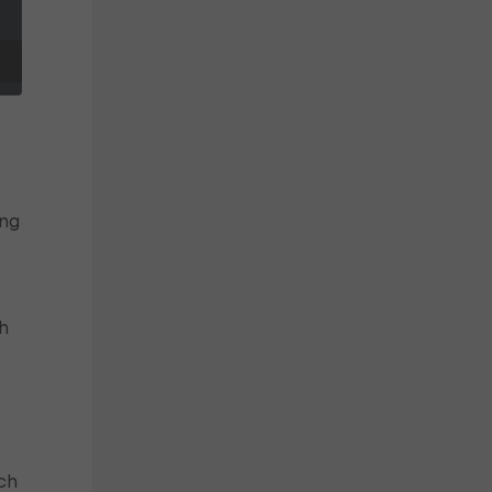
ng
ch
ch