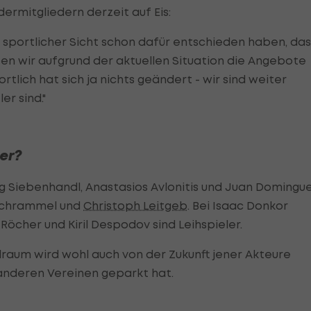
ermitgliedern derzeit auf Eis:
us sportlicher Sicht schon dafür entschieden haben, das
ben wir aufgrund der aktuellen Situation die Angebote
tlich hat sich ja nichts geändert - wir sind weiter
er sind."
ter?
 Siebenhandl, Anastasios Avlonitis und Juan Domingu
 Schrammel und
Christoph Leitgeb
. Bei Isaac Donkor
Röcher und Kiril Despodov sind Leihspieler.
elraum wird wohl auch von der Zukunft jener Akteure
 anderen Vereinen geparkt hat.