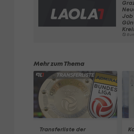
Graz
Neu
Job 
Gün
Krei
Bundeslig
Mehr zum Thema
Transferliste der
K