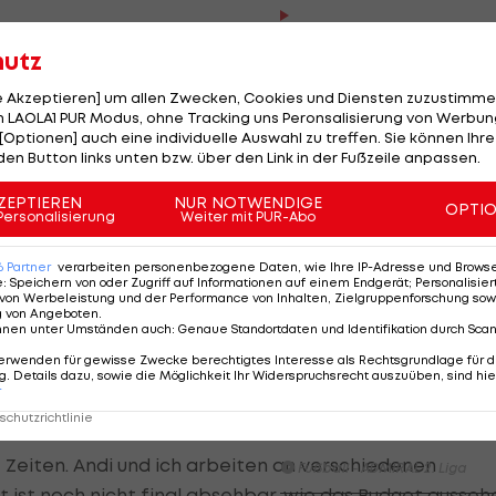
HIGHLIGHTS: LASK - SK St
Graz
ner (Admira) oder Emeka Eze (Adanaspor) haben über d
hutz
Fußball - Frauen-Bundesl
 den "Blackies" und wären im Falle einer Rückkehr
le Akzeptieren] um allen Zwecken, Cookies und Diensten zuzustimme
FC Blau-Weiß Linz - FC Wack
 LAOLA1 PUR Modus, ohne Tracking uns Peronsalisierung von Werbung
Innsbruck
[Optionen] auch eine individuelle Auswahl zu treffen. Sie können Ihre
 über diesen Sommer hinaus Verträge haben. Mit denen
den Button links unten bzw. über den Link in der Fußzeile anpassen.
Fußball - ADMIRAL 2. Liga
unsere Planungen", erklärt Noch-Geschäftsführer-Sport
ZEPTIEREN
NUR NOTWENDIGE
OPTI
rstützender Funktion an Bord bleibt und nach einer
Highlights: Blau-Weiß schen
Personalisierung
Weiter mit PUR-Abo
Wacker drei Tore ein
her Direktor zu Sturm zurückkehrt.
Fußball - ADMIRAL 2. Liga
6
Partner
verarbeiten personenbezogene Daten, wie Ihre IP-Adresse und Browser-
e
:
Speichern von oder Zugriff auf Informationen auf einem Endgerät; Personalisi
von Werbeleistung und der Performance von Inhalten, Zielgruppenforschung sow
g von Angeboten
.
Highlights: Jerabek bereitet
nnen unter Umständen auch
:
Genaue Standortdaten und Identifikation durch Sca
n verschiedenen Szenarien
dem SKN einen endgültigen
Fehlstart
erwenden für gewisse Zwecke berechtigtes Interesse als Rechtsgrundlage für d
. Details dazu, sowie die Möglichkeit Ihr Widerspruchsrecht auszuüben, sind hie
on den wirtschaftlichen Möglichkeiten abhängen, die d
Fußball - ADMIRAL 2. Liga
r
chutzrichtlinie
FC Liefering - FC Hertha Wel
 Zeiten. Andi und ich arbeiten an verschiedenen
Fußball - ADMIRAL 2. Liga
it ist noch nicht final absehbar, wie das Budget ausseh