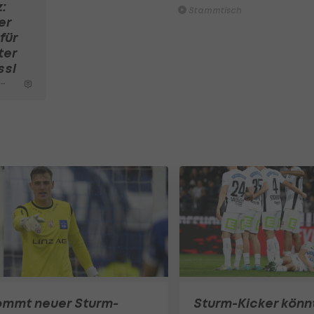
:
Stammtisch
er
für
ter
ssl
a
ommt neuer Sturm-
Sturm-Kicker könn