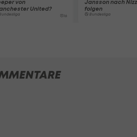
eeper von
Jansson nach Niz
anchester United?
folgen
Bundesliga
Bundesliga
16
MMENTARE