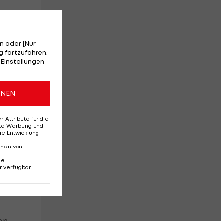
urm
ie
iga
n oder [Nur
er
 fortzufahren.
 Einstellungen
ONEN
kt
Attribute für die
erte Werbung und
ie Entwicklung
nnen von
ie
r verfügbar
:
er
s
en