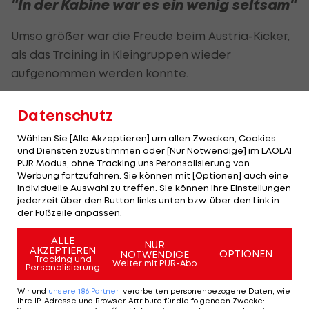
"In der Kabine war es ein wenig seltsam"
Umso größer war die Freude beim Austria-Kicker,
als das Training in Kleingruppen wieder
aufgenommen werden konnte.
"Als ich mich letzte Woche erstmals wieder vor
Datenschutz
dem Stadion eingeparkt habe, war das schon ein
Wählen Sie [Alle Akzeptieren] um allen Zwecken, Cookies
sehr gutes Gefühl. In der Kabine war es ein wenig
und Diensten zuzustimmen oder [Nur Notwendige] im LAOLA1
seltsam, nur die Augen der Jungs zu sehen, weil
PUR Modus, ohne Tracking uns Peronsalisierung von
Werbung fortzufahren. Sie können mit [Optionen] auch eine
sich alle an die Masken-Regeln halten. Spätestens
individuelle Auswahl zu treffen. Sie können Ihre Einstellungen
beim Training freust du dich aber dann einfach
jederzeit über den Button links unten bzw. über den Link in
der Fußzeile anpassen.
extrem, mit deinen Freunden am Platz zu stehen
und den Ball am Fuß zu haben.“
ALLE
NUR
AKZEPTIEREN
OPTIONEN
NOTWENDIGE
Tracking und
(Text wird unter dem Video fortgesetzt)
Weiter mit PUR-Abo
Personalisierung
Wir und
unsere
186
Partner
verarbeiten personenbezogene Daten, wie
Ihre IP-Adresse und Browser-Attribute für die folgenden Zwecke
:
Der legendäre Durchmarsch des FC
Am Stammtisch bei