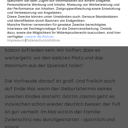
Speichern von oder Zugriff auf Informationen auf einem Endgerät;
Wacker Tirol I #Zwarakonferenz History
Christopher Knett
Personalisierte Werbung und Inhalte, Messung von Werbeleistung und
der Performance von Inhalten, Zielgruppenforschung sowie Entwicklung
Zwarakonferenz
Stammtisch
und Verbesserung von Angeboten
.
Diese Zwecke können unter Umständen auch
:
Genaue Standortdaten
und Identifikation durch Scannen von Endgeräten
.
Manche Partner verwenden für gewisse Zwecke berechtigtes
Interesse als Rechtsgrundlage für die Datenverarbeitung. Details
dazu, sowie die Möglichkeit Ihr Widerspruchsrecht auszuüben, sind hier
Die Zielsetzung: „Auch wenn es die Leute schon
verfügbar
:
unsere
186
Partner
Impressum
|
Datenschutzrichtlinie
1.000 Mal gehört haben: Keiner kann mit dieser
Saison zufrieden sein. Wir hoffen, dass es
weitergeht, wir den siebten Platz und das
Maximum aus der Spielzeit holen.“
Die Vorfreude darauf ist groß. Und freilich auch
auf Ende Mai, wenn der Geburtstermin seines
zweiten Kindes ansteht. Gattin Jasmin geht es
inzwischen schon wieder deutlich besser, der Fuß
ist gut verheilt. Im Mai wird in der Familie
Zwierschitz neu durchgestartet - sportlich und
privat.