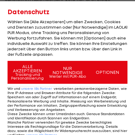
bejubeln. Die Gründe dafür sind für Netzer
Datenschutz
vielseitig:
Wählen Sie [Alle Akzeptieren] um allen Zwecken, Cookies
und Diensten zuzustimmen oder [Nur Notwendige] im LAOLA1
„Es sind viele Kleinigkeiten, die etwas Großes
PUR Modus, ohne Tracking uns Peronsalisierung von
ergeben. Uns hat im Frühjahr einiges gefehlt, um
Werbung fortzufahren. Sie können mit [Optionen] auch eine
individuelle Auswahl zu treffen. Sie können Ihre Einstellungen
an unser optimales Leistungspotenzial zu
jederzeit über den Button links unten bzw. über den Link in
kommen.“
der Fußzeile anpassen.
Um dieses in der kommenden Spielzeit wieder zu
ALLE
NUR
AKZEPTIEREN
OPTIONEN
NOTWENDIGE
erreichen, haben sich die Vorarlberger für einen
Tracking und
Weiter mit PUR-Abo
Personalisierung
Wechsel auf der Trainerbank entschieden. Für
Wir und
unsere
186
Partner
verarbeiten personenbezogene Daten, wie
Präsident Karlheinz Kopf war diese Entscheidung
Ihre IP-Adresse und Browser-Attribute für die folgenden Zwecke
:
Speichern von oder Zugriff auf Informationen auf einem Endgerät;
nach einer Evaluation der Faktenlage
Personalisierte Werbung und Inhalte, Messung von Werbeleistung und
unausweichlich.
der Performance von Inhalten, Zielgruppenforschung sowie Entwicklung
und Verbesserung von Angeboten
.
Diese Zwecke können unter Umständen auch
:
Genaue Standortdaten
und Identifikation durch Scannen von Endgeräten
.
„Es war eine schwere Entscheidung, Klaus ist ein
Manche Partner verwenden für gewisse Zwecke berechtigtes
super Typ. Aber wir haben bei der Bewertung des
Interesse als Rechtsgrundlage für die Datenverarbeitung. Details
dazu, sowie die Möglichkeit Ihr Widerspruchsrecht auszuüben, sind hier
verfügbar
:
unsere
186
Partner