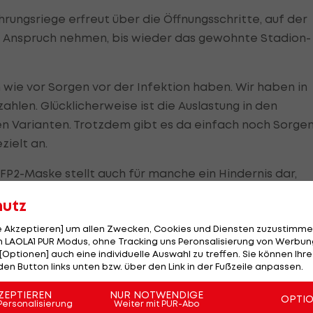
hrungsriege erfreut über die Öffnungsschritte, auf der
in Anspruch nehmen, bis wieder das gewohnte Stadion-
 wie vor Sorgen vor der Infektion haben. Wir haben in
ahlen. Glücklicherweise ist die Auslastung in den
en Varianten. Trotzdem gibt es da einfach noch Sorgen"
ielt an.
FP2-Maske stellt auch für manche ein Hindernis dar,
 Selbstläufer. Das sieht man international bei
hutz
glichen Kapazitäten nicht immer ausgefüllt werden."
le Akzeptieren] um allen Zwecken, Cookies und Diensten zuzustimme
on seit Monaten. Da kein organisierter Support möglic
 LAOLA1 PUR Modus, ohne Tracking uns Peronsalisierung von Werbung
[Optionen] auch eine individuelle Auswahl zu treffen. Sie können Ihre
uppen schweren Herzens darauf, lautstark Stimmung z
den Button links unten bzw. über den Link in der Fußzeile anpassen.
ZEPTIEREN
NUR NOTWENDIGE
OPTI
Personalisierung
Weiter mit PUR-Abo