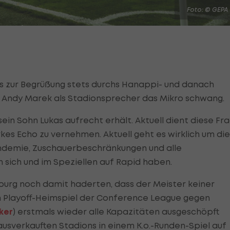
Foto: © GEPA
e es zur Begrüßung stets durchs Hanappi- und danach
ge Andy Marek als Stadionsprecher das Mikro schwang.
in Sohn Lukas aufrecht erhält. Aktuell dient diese Fr
rkes Echo zu vernehmen. Aktuell geht es wirklich um die
ndemie, Zuschauerbeschränkungen und alle
 sich und im Speziellen auf Rapid haben.
burg noch damit haderten, dass der Meister keiner
m Playoff-Heimspiel der Conference League gegen
cker
) erstmals wieder alle Kapazitäten ausgeschöpft
usverkauften Stadions in einem K.o.-Runden-Spiel auf