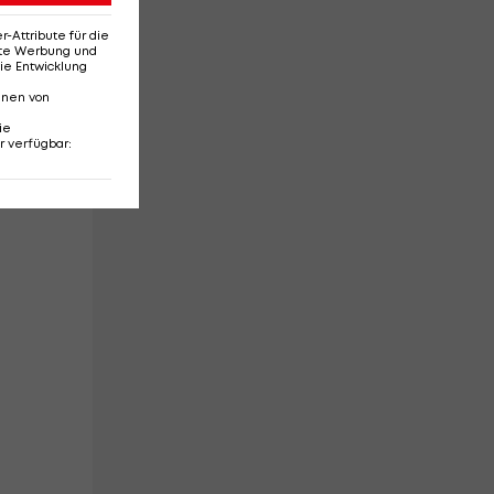
Attribute für die
erte Werbung und
ie Entwicklung
nnen von
ie
r verfügbar
: