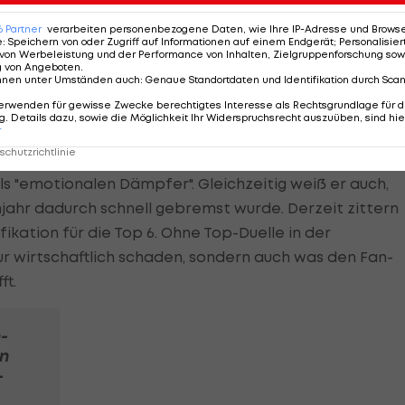
usbleibender Erfolgserlebnisse
6
Partner
verarbeiten personenbezogene Daten, wie Ihre IP-Adresse und Browser-
e
:
Speichern von oder Zugriff auf Informationen auf einem Endgerät; Personalisi
von Werbeleistung und der Performance von Inhalten, Zielgruppenforschung sow
g von Angeboten
.
erden, dass bei winterlichen Temperaturen ohnehin
nnen unter Umständen auch
:
Genaue Standortdaten und Identifikation durch Sca
mmen - überhaupt, wenn die Leistungen zuletzt nicht
erwenden für gewisse Zwecke berechtigtes Interesse als Rechtsgrundlage für d
. Details dazu, sowie die Möglichkeit Ihr Widerspruchsrecht auszuüben, sind hie
r
chutzrichtlinie
schon ein Schlag in die Magengrube", gibt Peschek zu
ls "emotionalen Dämpfer". Gleichzeitig weiß er auch,
jahr dadurch schnell gebremst wurde. Derzeit zittern
fikation für die Top 6. Ohne Top-Duelle in der
r wirtschaftlich schaden, sondern auch was den Fan-
ft.
-
n
-