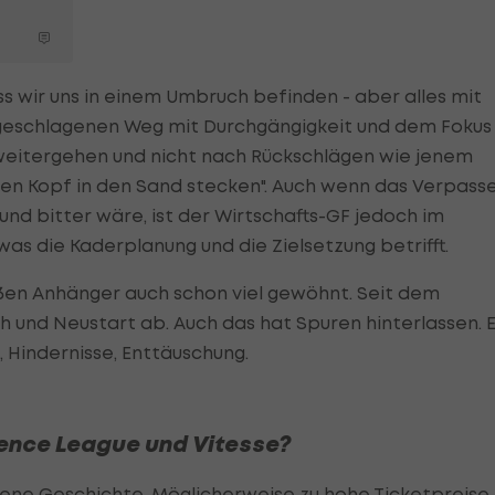
ass wir uns in einem Umbruch befinden - aber alles mit
ingeschlagenen Weg mit Durchgängigkeit und dem Fokus
eitergehen und nicht nach Rückschlägen wie jenem
en Kopf in den Sand stecken". Auch wenn das Verpass
d bitter wäre, ist der Wirtschafts-GF jedoch im
was die Kaderplanung und die Zielsetzung betrifft.
ißen Anhänger auch schon viel gewöhnt. Seit dem
h und Neustart ab. Auch das hat Spuren hinterlassen. 
Hindernisse, Enttäuschung.
rence League und Vitesse?
gene Geschichte. Möglicherweise zu hohe Ticketpreise