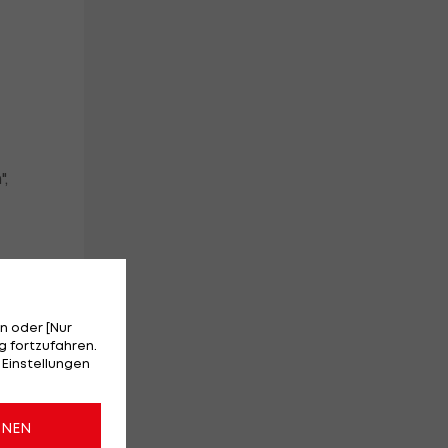
,
n oder [Nur
h
 fortzufahren.
 Einstellungen
u
ONEN