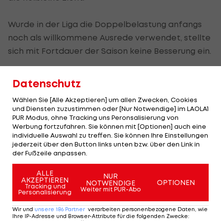
Wurde in der Liga die Doppelbelastung anfangs
noch als willkommene Ausrede verwendet, stellte
sich mit Fortdauer der Saison keine Besserung ein.
Oftmals war Kühbauer mit dem Auftritt seiner
Datenschutz
Mannschaft zwar zufrieden, jedoch fehlten die
Wählen Sie [Alle Akzeptieren] um allen Zwecken, Cookies
positiven Ergebnisse, zudem ließ vor allem die
und Diensten zuzustimmen oder [Nur Notwendige] im LAOLA1
Chancenverwertung zu wünschen übrig.
PUR Modus, ohne Tracking uns Peronsalisierung von
Werbung fortzufahren. Sie können mit [Optionen] auch eine
individuelle Auswahl zu treffen. Sie können Ihre Einstellungen
Kühbauer zieht trotz Aus positive Bilanz
jederzeit über den Button links unten bzw. über den Link in
der Fußzeile anpassen.
Trotz seiner Trennung nach etwas mehr als zwei
Jahren zieht er eine positive Bilanz seiner Ära als
ALLE
NUR
AKZEPTIEREN
OPTIONEN
NOTWENDIGE
WAC-Trainer.
Tracking und
Weiter mit PUR-Abo
Personalisierung
"Ich habe mir mit meiner Arbeit überhaupt keine
Wir und
unsere
186
Partner
verarbeiten personenbezogene Daten, wie
Ihre IP-Adresse und Browser-Attribute für die folgenden Zwecke
:
Vorwürfe zu machen", meinte der 44-Jährige. "Ich