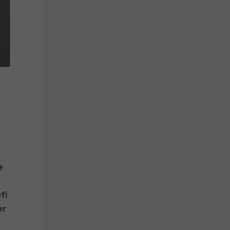
e
fi
er