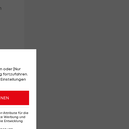
m
r
n oder [Nur
 fortzufahren.
 Einstellungen
ONEN
Attribute für die
erte Werbung und
ie Entwicklung