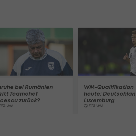
nruhe bei Rumänien
WM-Qualifikation
Tritt Teamchef
heute: Deutschlan
ucescu zurück?
Luxemburg
FIFA WM
FIFA WM