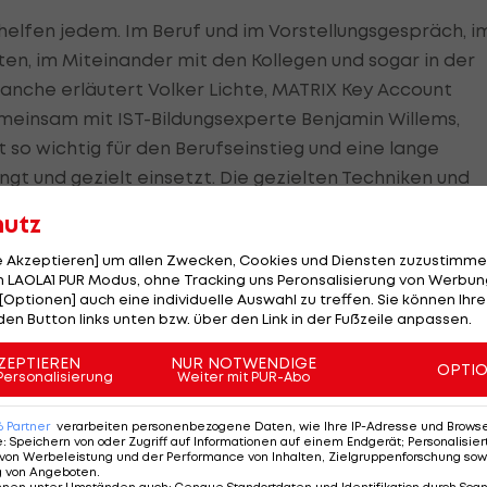
helfen jedem. Im Beruf und im Vorstellungsgespräch, i
n, im Miteinander mit den Kollegen und sogar in der
ranche erläutert Volker Lichte, MATRIX Key Account
einsam mit IST-Bildungsexperte Benjamin Willems,
so wichtig für den Berufseinstieg und eine lange
angt und gezielt einsetzt. Die gezielten Techniken und
Branchen anwendbar und damit ein echter Mehrwert fü
hutz
-Vorlesung.
le Akzeptieren] um allen Zwecken, Cookies und Diensten zuzustimme
 LAOLA1 PUR Modus, ohne Tracking uns Peronsalisierung von Werbung
 der
Leiter Vermarktungsstrategie der Kölner Haie,
[Optionen] auch eine individuelle Auswahl zu treffen. Sie können Ihre
 der Praxis, sondern auch darüber, wie Sie unseren
den Button links unten bzw. über den Link in der Fußzeile anpassen.
en und warum er beispielhafte Soft Skills besitzt. Im
ZEPTIEREN
NUR NOTWENDIGE
OPTI
 wie sie persönlich als Sportler beziehungsweise
Personalisierung
Weiter mit PUR-Abo
 und sich erfolgreich selbst managen.
6
Partner
verarbeiten personenbezogene Daten, wie Ihre IP-Adresse und Browser-
e
:
Speichern von oder Zugriff auf Informationen auf einem Endgerät; Personalisi
von Werbeleistung und der Performance von Inhalten, Zielgruppenforschung sow
g von Angeboten
.