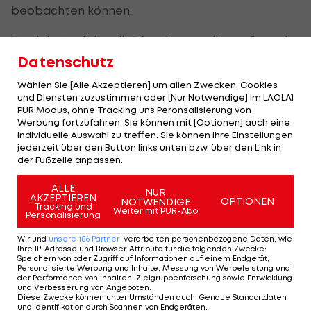
beobachten können.
Da viele traditionelle Einnahmequellen aufgrund
der Pandemie praktisch über Nacht
Datenschutz
verschwinden, setzen sich Sportorganisationen
Wählen Sie [Alle Akzeptieren] um allen Zwecken, Cookies
mit der Frage auseinander, wie die Lücke
und Diensten zuzustimmen oder [Nur Notwendige] im LAOLA1
PUR Modus, ohne Tracking uns Peronsalisierung von
geschlossen werden kann. Zukunftsorientierte
Werbung fortzufahren. Sie können mit [Optionen] auch eine
Organisationen sollten eine breite Palette
individuelle Auswahl zu treffen. Sie können Ihre Einstellungen
jederzeit über den Button links unten bzw. über den Link in
potenzieller Erlösmodelle in Betracht ziehen,
der Fußzeile anpassen.
einschließlich der ethisch korrekten
ALLE
Monetarisierung von Daten von Fans, Spieler- und
NUR
AKZEPTIEREN
OPTIONEN
NOTWENDIGE
Tracking und
Teamleistungen sowie Sportwetten. Gamification
Weiter mit PUR-Abo
Personalisierung
und Partnerschaften mit
Wir und
unsere
186
Partner
verarbeiten personenbezogene Daten, wie
Technologieunternehmen sollten ebenfalls
Ihre IP-Adresse und Browser-Attribute für die folgenden Zwecke
:
Speichern von oder Zugriff auf Informationen auf einem Endgerät;
angedacht werden, um das Fan-Erlebnis zu
Personalisierte Werbung und Inhalte, Messung von Werbeleistung und
der Performance von Inhalten, Zielgruppenforschung sowie Entwicklung
verbessern.
und Verbesserung von Angeboten
.
Diese Zwecke können unter Umständen auch
:
Genaue Standortdaten
und Identifikation durch Scannen von Endgeräten
.