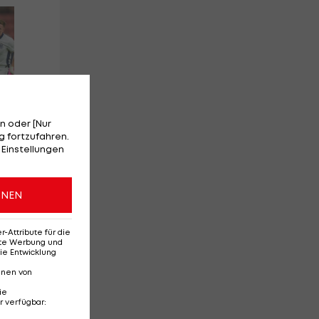
Red-Bull-Rückkehr?
Ten
Das sagt Christoph
Se
Freund
Da
Ba
n oder [Nur
 fortzufahren.
 Einstellungen
l
Deutsche Bundesliga
Te
3
3
ONEN
Attribute für die
erte Werbung und
ie Entwicklung
nnen von
ie
r verfügbar
: