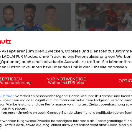
hutz
le Akzeptieren] um allen Zwecken, Cookies und Diensten zuzustimme
 LAOLA1 PUR Modus, ohne Tracking uns Peronsalisierung von Werbung
e teuersten ÖFB-
Olympiasieger vor
[Optionen] auch eine individuelle Auswahl zu treffen. Sie können Ihre
ormänner der
Wechsel zu Arsena
den Button links unten bzw. über den Link in der Fußzeile anpassen.
eschichte
ußball
Premier League
ZEPTIEREN
NUR NOTWENDIGE
OPTI
Personalisierung
Weiter mit PUR-Abo
6
Partner
verarbeiten personenbezogene Daten, wie Ihre IP-Adresse und Browser-
e
:
Speichern von oder Zugriff auf Informationen auf einem Endgerät; Personalisi
von Werbeleistung und der Performance von Inhalten, Zielgruppenforschung sow
g von Angeboten
.
nnen unter Umständen auch
:
Genaue Standortdaten und Identifikation durch Sca
erwenden für gewisse Zwecke berechtigtes Interesse als Rechtsgrundlage für d
. Details dazu, sowie die Möglichkeit Ihr Widerspruchsrecht auszuüben, sind hie
r