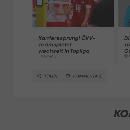
Karrieresprung! ÖVV-
Di
Teamspieler
T
wechselt in Topliga
G
Sport-Mix
F
TEILEN
KOMMENTARE
KO