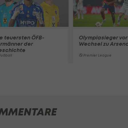
e teuersten ÖFB-
Olympiasieger vor
ormänner der
Wechsel zu Arsena
eschichte
ußball
Premier League
MMENTARE