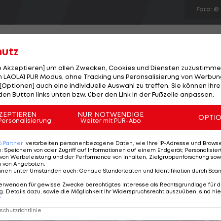
Foto: ©
hutz
le Akzeptieren] um allen Zwecken, Cookies und Diensten zuzustimme
 LAOLA1 PUR Modus, ohne Tracking uns Peronsalisierung von Werbung
h die Vierkampf-Titel bei den öst. Eisschnelllauf-
[Optionen] auch eine individuelle Auswahl zu treffen. Sie können Ihre
ährige Tirolerin, die nach dem ersten Tag 0,8 Sekunden
den Button links unten bzw. über den Link in der Fußzeile anpassen.
tztlich aber auf einen Angriff auf die Bestmarke. "Weil
ZEPTIEREN
NUR NOTWENDIGE
OPTI
em da wir momentan viel über die 1.500m-Strecke
Personalisierung
Weiter mit PUR-Abo
en möchte", begründet die aktuelle Nummer vier der
6
Partner
verarbeiten personenbezogene Daten, wie Ihre IP-Adresse und Browser-
e
:
Speichern von oder Zugriff auf Informationen auf einem Endgerät; Personalisi
von Werbeleistung und der Performance von Inhalten, Zielgruppenforschung sow
g von Angeboten
.
nnen unter Umständen auch
:
Genaue Standortdaten und Identifikation durch Sca
erwenden für gewisse Zwecke berechtigtes Interesse als Rechtsgrundlage für d
. Details dazu, sowie die Möglichkeit Ihr Widerspruchsrecht auszuüben, sind hie
r
chutzrichtlinie