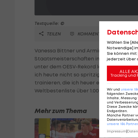
Textquelle: ©
Datensc
TEILEN
KOMMENTARE
Wählen Sie [Al
Notwendige] im
Vanessa Bittner und Armin Hager holen sic
Sie können mit 
Staatsmeisterschaften in Inzell. Die 20-j
jederzeit über 
unter dem OESV-Rekord lag, verzichtet le
ALLE AK
ich heute nicht so spritzig war, vor all
Tracking und 
trainieren, die ich heuer ebenfalls lauf
Wir und
unsere
18
Weltbestenliste über 1.000m.
folgenden Zweck
Inhalte, Messung 
und Verbesserun
Diese Zwecke kö
Mehr zum Thema
Endgeräten
.
Manche Partner v
Datenverarbeitung
unsere
186
Partne
Impressum
|
Datens