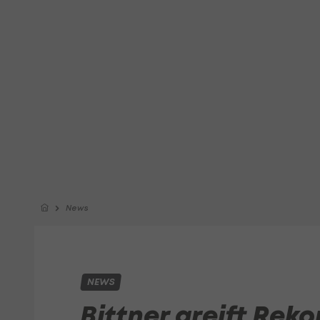
News
NEWS
Bittner greift Reko