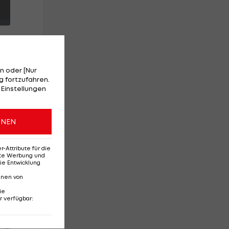
n oder [Nur
 fortzufahren.
 Einstellungen
ONEN
Attribute für die
erte Werbung und
ie Entwicklung
nnen von
ie
r verfügbar
:
Red-Bull-Rückkehr?
Ten