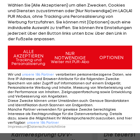
Springen mit der fünftbesten Laufzeit 4,3
Wählen Sie [Alle Akzeptieren] um allen Zwecken, Cookies
und Diensten zuzustimmen oder [Nur Notwendige] im LAOLA1
Sekunden vor dem US-Amerikaner Todd Lodwick
PUR Modus, ohne Tracking uns Peronsalisierung von
duch. Der Japaner Akito Watabe komplettiert
Werbung fortzufahren. Sie können mit [Optionen] auch eine
individuelle Auswahl zu treffen. Sie können Ihre Einstellungen
das Podium (+34,4 Sek.). Christoph Bieler belegt
jederzeit über den Button links unten bzw. über den Link in
Platz vier (+46,3 Sek.), Mario Stecher wird Achter
der Fußzeile anpassen.
(+1:03,2 Min.), Tomaz Druml Neunter (+1:19,2 Min.).
ALLE
NUR
AKZEPTIEREN
OPTIONEN
NOTWENDIGE
Mehr zum Thema
Tracking und
Weiter mit PUR-Abo
Personalisierung
Wir und
unsere
186
Partner
verarbeiten personenbezogene Daten, wie
Ihre IP-Adresse und Browser-Attribute für die folgenden Zwecke
:
Speichern von oder Zugriff auf Informationen auf einem Endgerät;
Personalisierte Werbung und Inhalte, Messung von Werbeleistung und
der Performance von Inhalten, Zielgruppenforschung sowie Entwicklung
und Verbesserung von Angeboten
.
Diese Zwecke können unter Umständen auch
:
Genaue Standortdaten
und Identifikation durch Scannen von Endgeräten
.
Manche Partner verwenden für gewisse Zwecke berechtigtes
Interesse als Rechtsgrundlage für die Datenverarbeitung. Details
dazu, sowie die Möglichkeit Ihr Widerspruchsrecht auszuüben, sind hier
verfügbar
:
unsere
186
Partner
Impressum
|
Datenschutzrichtlinie
Karrieresprung! ÖVV-
Die teuerst