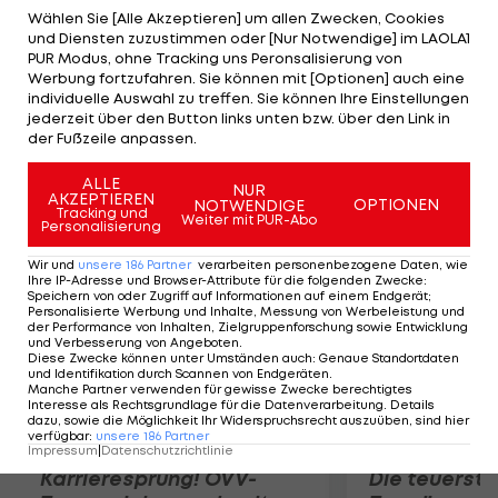
Zunächst war man nach ihrem Mountainbike-
Wählen Sie [Alle Akzeptieren] um allen Zwecken, Cookies
und Diensten zuzustimmen oder [Nur Notwendige] im LAOLA1
Crash davon ausgegangen, dass drei Wirbel
PUR Modus, ohne Tracking uns Peronsalisierung von
lediglich angebrochen waren. "Es hätte schlimmer
Werbung fortzufahren. Sie können mit [Optionen] auch eine
individuelle Auswahl zu treffen. Sie können Ihre Einstellungen
ausgehen können. Ich hätte auch ihm Rollstuhl
jederzeit über den Button links unten bzw. über den Link in
landen können. So gesehen hatte ich wirklich viele
der Fußzeile anpassen.
Schutzengel", so Gössner.
ALLE
NUR
AKZEPTIEREN
OPTIONEN
NOTWENDIGE
Mehr zum Thema
Tracking und
Weiter mit PUR-Abo
Personalisierung
Wir und
unsere
186
Partner
verarbeiten personenbezogene Daten, wie
Ihre IP-Adresse und Browser-Attribute für die folgenden Zwecke
:
Speichern von oder Zugriff auf Informationen auf einem Endgerät;
Personalisierte Werbung und Inhalte, Messung von Werbeleistung und
der Performance von Inhalten, Zielgruppenforschung sowie Entwicklung
und Verbesserung von Angeboten
.
Diese Zwecke können unter Umständen auch
:
Genaue Standortdaten
und Identifikation durch Scannen von Endgeräten
.
Manche Partner verwenden für gewisse Zwecke berechtigtes
Interesse als Rechtsgrundlage für die Datenverarbeitung. Details
dazu, sowie die Möglichkeit Ihr Widerspruchsrecht auszuüben, sind hier
verfügbar
:
unsere
186
Partner
Impressum
|
Datenschutzrichtlinie
Karrieresprung! ÖVV-
Die teuerst