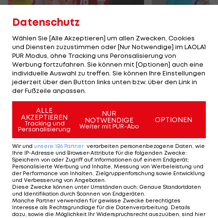
Datenschutz
Wählen Sie [Alle Akzeptieren] um allen Zwecken, Cookies
und Diensten zuzustimmen oder [Nur Notwendige] im LAOLA1
Karrieresprung! ÖVV-
Die teuerst
PUR Modus, ohne Tracking uns Peronsalisierung von
Teamspieler wechselt
Tormänner d
Werbung fortzufahren. Sie können mit [Optionen] auch eine
in Topliga
Geschichte
individuelle Auswahl zu treffen. Sie können Ihre Einstellungen
jederzeit über den Button links unten bzw. über den Link in
Sport-Mix
Fußball
der Fußzeile anpassen.
ALLE
NUR
TEILEN
AKZEPTIEREN
OPTIONEN
NOTWENDIGE
Tracking und
Weiter mit PUR-Abo
Personalisierung
Wir und
unsere
186
Partner
verarbeiten personenbezogene Daten, wie
Ihre IP-Adresse und Browser-Attribute für die folgenden Zwecke
:
Speichern von oder Zugriff auf Informationen auf einem Endgerät;
KOMMENTARE
Personalisierte Werbung und Inhalte, Messung von Werbeleistung und
der Performance von Inhalten, Zielgruppenforschung sowie Entwicklung
und Verbesserung von Angeboten
.
Diese Zwecke können unter Umständen auch
:
Genaue Standortdaten
und Identifikation durch Scannen von Endgeräten
.
Manche Partner verwenden für gewisse Zwecke berechtigtes
Interesse als Rechtsgrundlage für die Datenverarbeitung. Details
dazu, sowie die Möglichkeit Ihr Widerspruchsrecht auszuüben, sind hier