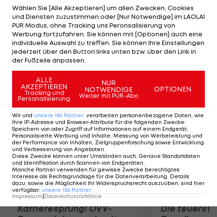
2017 Veranstalter des Weltcup-Finales. US-
Wählen Sie [Alle Akzeptieren] um allen Zwecken, Cookies
und Diensten zuzustimmen oder [Nur Notwendige] im LAOLA1
Verbandspräsident Tiger Shaw sieht den neuen
PUR Modus, ohne Tracking uns Peronsalisierung von
Weltcup-Ort positiv. Er ist überzeugt, dass die
Werbung fortzufahren. Sie können mit [Optionen] auch eine
individuelle Auswahl zu treffen. Sie können Ihre Einstellungen
Rennen an der Ostküste dem alpinen Rennsport in
jederzeit über den Button links unten bzw. über den Link in
den USA gut tun werden. Fans und Industrie hätten
der Fußzeile anpassen.
durchwegs positiv reagiert.
ALLE
NUR
AKZEPTIEREN
OPTIONEN
NOTWENDIGE
Mehr zum Thema
Tracking und
Weiter mit PUR-Abo
Personalisierung
Wir und
unsere
186
Partner
verarbeiten personenbezogene Daten, wie
Ihre IP-Adresse und Browser-Attribute für die folgenden Zwecke
:
Speichern von oder Zugriff auf Informationen auf einem Endgerät;
Personalisierte Werbung und Inhalte, Messung von Werbeleistung und
der Performance von Inhalten, Zielgruppenforschung sowie Entwicklung
und Verbesserung von Angeboten
.
Diese Zwecke können unter Umständen auch
:
Genaue Standortdaten
und Identifikation durch Scannen von Endgeräten
.
Manche Partner verwenden für gewisse Zwecke berechtigtes
Interesse als Rechtsgrundlage für die Datenverarbeitung. Details
dazu, sowie die Möglichkeit Ihr Widerspruchsrecht auszuüben, sind hier
verfügbar
:
unsere
186
Partner
Impressum
|
Datenschutzrichtlinie
Karrieresprung! ÖVV-
Die teuerst