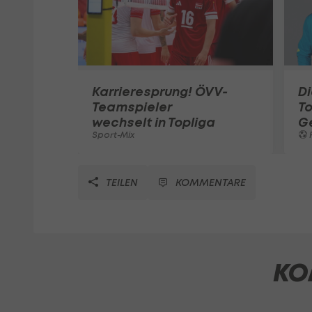
Karrieresprung! ÖVV-
Di
Teamspieler
T
wechselt in Topliga
G
Sport-Mix
F
TEILEN
KOMMENTARE
KO