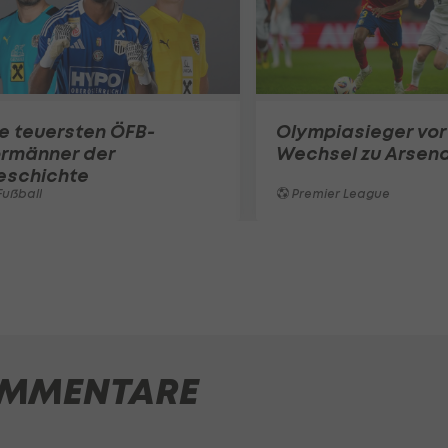
e teuersten ÖFB-
Olympiasieger vor
ormänner der
Wechsel zu Arsena
eschichte
ußball
Premier League
MMENTARE