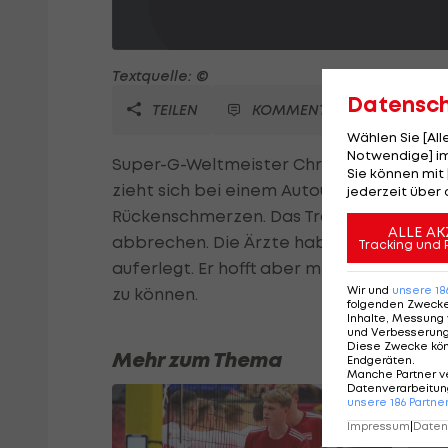
Textquelle: ©
Datensc
TEILEN
KOMMENTARE
Wählen Sie [Al
Notwendige] im
Super-G-Weltmeister Christof Innerhofer
Sie können mit 
zieht sich bei einem Autounfall in der N
jederzeit über 
Rückenschmerzen. Das Training in Deux 
ALLE AK
abbrechen. Die Ärzte haben Innerhofer 
Tracking und 
auferlegt. Er hofft aber mit Italiens Te
Wir und
unsere
18
zu können.
folgenden Zweck
Inhalte, Messung 
und Verbesserun
Diese Zwecke kö
Mehr zum Thema
Endgeräten
.
Manche Partner v
Datenverarbeitung
unsere
186
Partne
Impressum
|
Datens