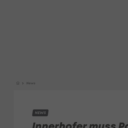
News
NEWS
Innerhofer muss P