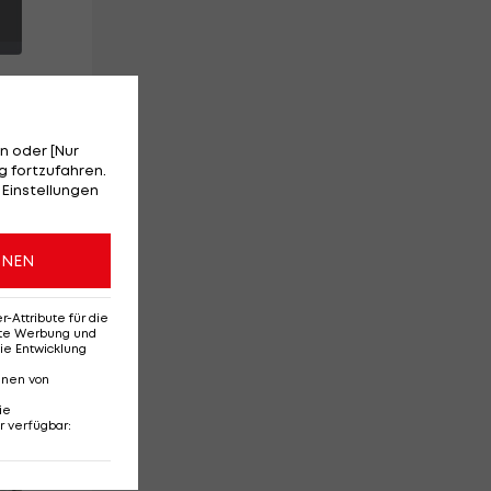
n oder [Nur
 fortzufahren.
 Einstellungen
r
011
ONEN
en
n
Attribute für die
erte Werbung und
ie Entwicklung
nnen von
ie
r verfügbar
:
Red-Bull-Rückkehr?
Ten