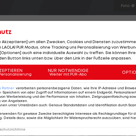
Foto: ©
hutz
le Akzeptieren] um allen Zwecken, Cookies und Diensten zuzustimme
 LAOLA1 PUR Modus, ohne Tracking uns Peronsalisierung von Werbung
 muss für unbestimmte Zeit pausieren. Der Italiener
[Optionen] auch eine individuelle Auswahl zu treffen. Sie können Ihre
ähe von Verona ein Schleudertrauma zu und leidet unte
den Button links unten bzw. über den Link in der Fußzeile anpassen.
Alpes muss der dreifache WM-Medaillengewinner von 2
ZEPTIEREN
NUR NOTWENDIGE
OPTI
vorerst eine Trainingspause von mindestens zehn Tag
Personalisierung
Weiter mit PUR-Abo
am Ende August ins Trainingscamp nach Argentinien reise
6
Partner
verarbeiten personenbezogene Daten, wie Ihre IP-Adresse und Browser-
e
:
Speichern von oder Zugriff auf Informationen auf einem Endgerät; Personalisi
von Werbeleistung und der Performance von Inhalten, Zielgruppenforschung sow
g von Angeboten
.
nnen unter Umständen auch
:
Genaue Standortdaten und Identifikation durch Sca
erwenden für gewisse Zwecke berechtigtes Interesse als Rechtsgrundlage für d
. Details dazu, sowie die Möglichkeit Ihr Widerspruchsrecht auszuüben, sind hie
r
chutzrichtlinie