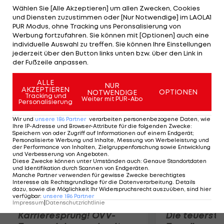
vorstellbare Verletzung beim Skifahren", sagt
Wählen Sie [Alle Akzeptieren] um allen Zwecken, Cookies
und Diensten zuzustimmen oder [Nur Notwendige] im LAOLA1
Mediziner Christian Hoser nach der zweistündigen
PUR Modus, ohne Tracking uns Peronsalisierung von
Operation. "Das ist eine Verletzung, die schaffbar
Werbung fortzufahren. Sie können mit [Optionen] auch eine
individuelle Auswahl zu treffen. Sie können Ihre Einstellungen
ist, und es besteht die Hoffnung und realistische
jederzeit über den Button links unten bzw. über den Link in
Chance, dass sie zum Skifahren zurückkehren
der Fußzeile anpassen.
kann".
ALLE
NUR
AKZEPTIEREN
OPTIONEN
NOTWENDIGE
Mehr zum Thema
Tracking und
Weiter mit PUR-Abo
Personalisierung
Wir und
unsere
186
Partner
verarbeiten personenbezogene Daten, wie
Ihre IP-Adresse und Browser-Attribute für die folgenden Zwecke
:
Speichern von oder Zugriff auf Informationen auf einem Endgerät;
Personalisierte Werbung und Inhalte, Messung von Werbeleistung und
der Performance von Inhalten, Zielgruppenforschung sowie Entwicklung
und Verbesserung von Angeboten
.
Diese Zwecke können unter Umständen auch
:
Genaue Standortdaten
und Identifikation durch Scannen von Endgeräten
.
Manche Partner verwenden für gewisse Zwecke berechtigtes
Interesse als Rechtsgrundlage für die Datenverarbeitung. Details
dazu, sowie die Möglichkeit Ihr Widerspruchsrecht auszuüben, sind hier
verfügbar
:
unsere
186
Partner
Impressum
|
Datenschutzrichtlinie
Karrieresprung! ÖVV-
Die teuerst