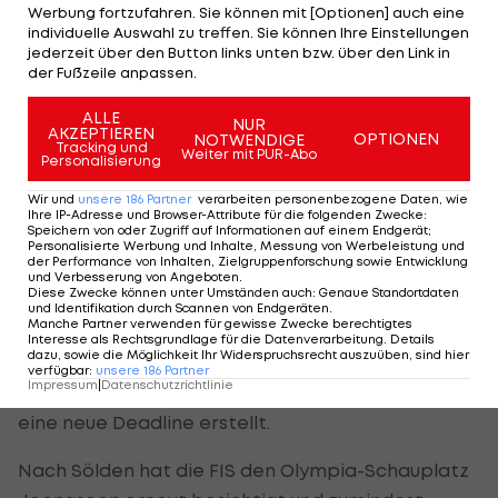
ohnehin etwas überladen. Wir können mit zehn
Werbung fortzufahren. Sie können mit [Optionen] auch eine
individuelle Auswahl zu treffen. Sie können Ihre Einstellungen
Rennen sehr gut leben und Hannes Reichelt wird
jederzeit über den Button links unten bzw. über den Link in
auch zufrieden sein", scherzte der Südtiroler.
der Fußzeile anpassen.
Der österreichische Speed-Fahrer hatte als
ALLE
NUR
AKZEPTIEREN
OPTIONEN
NOTWENDIGE
Athletenvertreter den seiner Meinung zu
Tracking und
Weiter mit PUR-Abo
Personalisierung
techniklastigen Weltcup-Kalender zuletzt scharf
Wir und
unsere
186
Partner
verarbeiten personenbezogene Daten, wie
kritisiert.
Ihre IP-Adresse und Browser-Attribute für die folgenden Zwecke
:
Speichern von oder Zugriff auf Informationen auf einem Endgerät;
Personalisierte Werbung und Inhalte, Messung von Werbeleistung und
Auch in Südkorea droht Absage
der Performance von Inhalten, Zielgruppenforschung sowie Entwicklung
und Verbesserung von Angeboten
.
Diese Zwecke können unter Umständen auch
:
Genaue Standortdaten
Auch woanders droht nach wie vor eine Absage.
und Identifikation durch Scannen von Endgeräten
.
Manche Partner verwenden für gewisse Zwecke berechtigtes
Für die als Generalprobe für Olympia 2018
Interesse als Rechtsgrundlage für die Datenverarbeitung. Details
dazu, sowie die Möglichkeit Ihr Widerspruchsrecht auszuüben, sind hier
gedachten Herrenrennen am 6. und 7. Februar
verfügbar
:
unsere
186
Partner
Impressum
|
Datenschutzrichtlinie
2016 in Südkorea wurde mit 15. November aber
eine neue Deadline erstellt.
Nach Sölden hat die FIS den Olympia-Schauplatz