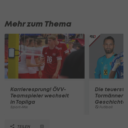
Mehr zum Thema
Karrieresprung! ÖVV-
Die teuerst
Teamspieler wechselt
Tormänner d
in Topliga
Geschichte
Sport-Mix
Fußball
TEILEN