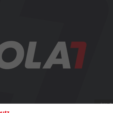
Foto: ©
hutz