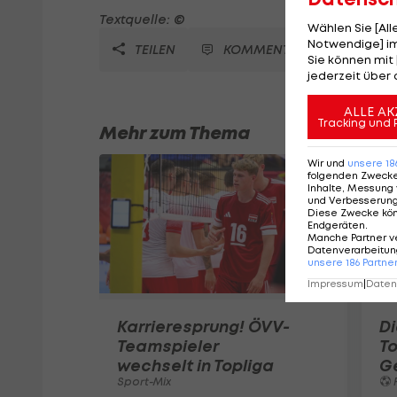
Textquelle: ©
Wählen Sie [Al
Notwendige] im
TEILEN
KOMMENTARE
Sie können mit 
jederzeit über 
ALLE AK
Tracking und 
Mehr zum Thema
Wir und
unsere
18
folgenden Zweck
Inhalte, Messung 
und Verbesserun
Diese Zwecke kö
Endgeräten
.
Manche Partner v
Datenverarbeitung
unsere
186
Partne
Impressum
|
Datens
Karrieresprung! ÖVV-
Di
Teamspieler
T
wechselt in Topliga
G
Sport-Mix
F