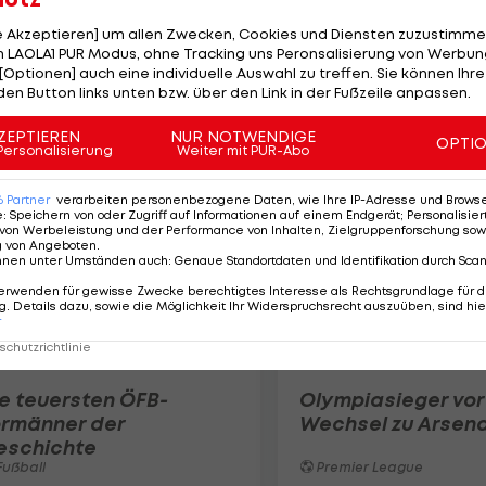
le Akzeptieren] um allen Zwecken, Cookies und Diensten zuzustimme
 LAOLA1 PUR Modus, ohne Tracking uns Peronsalisierung von Werbung
[Optionen] auch eine individuelle Auswahl zu treffen. Sie können Ihre
den Button links unten bzw. über den Link in der Fußzeile anpassen.
ZEPTIEREN
NUR NOTWENDIGE
OPTI
Personalisierung
Weiter mit PUR-Abo
6
Partner
verarbeiten personenbezogene Daten, wie Ihre IP-Adresse und Browser-
e
:
Speichern von oder Zugriff auf Informationen auf einem Endgerät; Personalisi
von Werbeleistung und der Performance von Inhalten, Zielgruppenforschung sow
g von Angeboten
.
nnen unter Umständen auch
:
Genaue Standortdaten und Identifikation durch Sca
erwenden für gewisse Zwecke berechtigtes Interesse als Rechtsgrundlage für d
. Details dazu, sowie die Möglichkeit Ihr Widerspruchsrecht auszuüben, sind hie
r
chutzrichtlinie
e teuersten ÖFB-
Olympiasieger vor
ormänner der
Wechsel zu Arsena
eschichte
ußball
Premier League