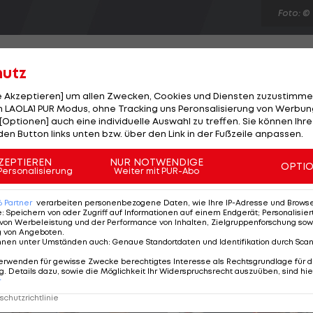
Foto: ©
hutz
le Akzeptieren] um allen Zwecken, Cookies und Diensten zuzustimme
 LAOLA1 PUR Modus, ohne Tracking uns Peronsalisierung von Werbung
 Detroit Red Wings auf. Der 26-jährige Defender erhält b
[Optionen] auch eine individuelle Auswahl zu treffen. Sie können Ihre
s-Kontrakt. Details sind nicht bekannt, "TSN" berichtet
den Button links unten bzw. über den Link in der Fußzeile anpassen.
und 2013/14 vier Mio. Dollar cashen soll. "Wir haben Kyle
ZEPTIEREN
NUR NOTWENDIGE
OPTI
lte sich seither zu einem soliden Crack", freut sich GM K
Personalisierung
Weiter mit PUR-Abo
lorado kehrte der Kanadier im Februar zurück nach
6
Partner
verarbeiten personenbezogene Daten, wie Ihre IP-Adresse und Browser-
e
:
Speichern von oder Zugriff auf Informationen auf einem Endgerät; Personalisi
von Werbeleistung und der Performance von Inhalten, Zielgruppenforschung sow
g von Angeboten
.
nnen unter Umständen auch
:
Genaue Standortdaten und Identifikation durch Sca
erwenden für gewisse Zwecke berechtigtes Interesse als Rechtsgrundlage für d
. Details dazu, sowie die Möglichkeit Ihr Widerspruchsrecht auszuüben, sind hie
r
chutzrichtlinie