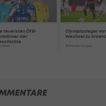
e teuersten ÖFB-
Olympiasieger vor
ormänner der
Wechsel zu Arsena
eschichte
ußball
Premier League
MMENTARE