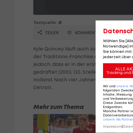
Textquelle: ©
Datensc
TEILEN
KOMMENTARE
Wählen Sie [Al
Notwendige] im
Kyle Quincey läuft auch zukünftig für die
Sie können mit 
der Traditions-Franchise einen Zweijahre
jederzeit über 
jedoch, dass er in der ersten Saison 3,55 
ALLE AK
gedraftet (2003; 123. Stelle), er entwicke
Tracking und 
Holland. Nach vier Jahren in L.A. und Co
Wir und
unsere
18
Detroit.
folgenden Zweck
Inhalte, Messung 
und Verbesserun
Diese Zwecke kö
Mehr zum Thema
Endgeräten
.
Manche Partner v
Datenverarbeitung
unsere
186
Partne
Impressum
|
Datens