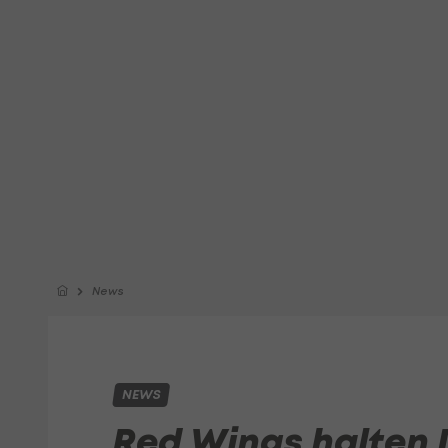
News
NEWS
Red Wings halten 