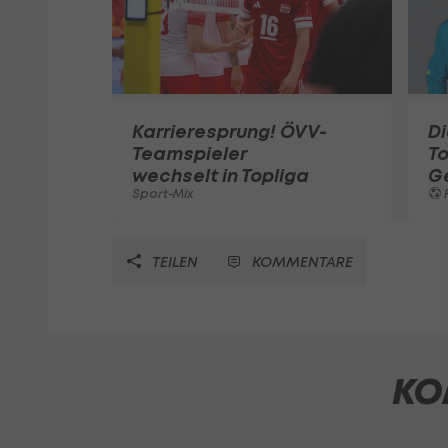
Karrieresprung! ÖVV-
Di
Teamspieler
T
wechselt in Topliga
G
Sport-Mix
F
TEILEN
KOMMENTARE
KO