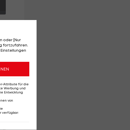
n oder [Nur
 fortzufahren.
ei
 Einstellungen
ONEN
en
Attribute für die
erte Werbung und
ie Entwicklung
nnen von
ie
r verfügbar
:
Red-Bull-Rückkehr?
Ten