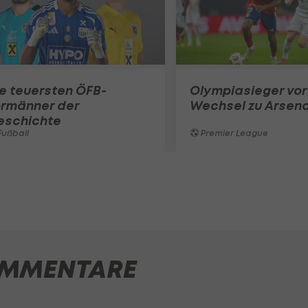
e teuersten ÖFB-
Olympiasieger vor
ormänner der
Wechsel zu Arsena
eschichte
ußball
Premier League
MMENTARE