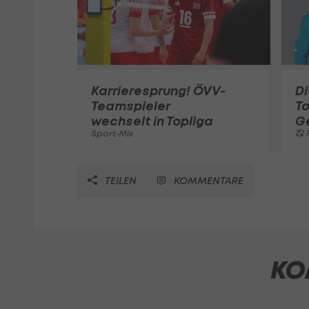
Karrieresprung! ÖVV-
Di
Teamspieler
T
wechselt in Topliga
G
Sport-Mix
F
TEILEN
KOMMENTARE
KO