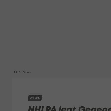
News
NEWS
NHLPA legt Gegene