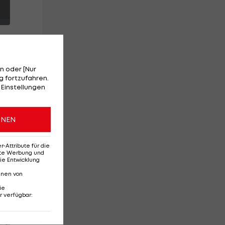
n oder [Nur
 fortzufahren.
 Einstellungen
ONEN
ne
Attribute für die
erte Werbung und
ie Entwicklung
nnen von
ie
r verfügbar
:
Red-Bull-Rückkehr?
Ten