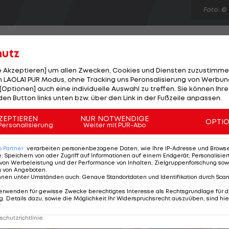
Foto: ©
hutz
le Akzeptieren] um allen Zwecken, Cookies und Diensten zuzustimme
 LAOLA1 PUR Modus, ohne Tracking uns Peronsalisierung von Werbung
n Franchise-Besitzern einen ersten Gegenentwurf für
[Optionen] auch eine individuelle Auswahl zu treffen. Sie können Ihre
HLPA-Vorstand Donald Fehr seien die Cracks bereit, in
den Button links unten bzw. über den Link in der Fußzeile anpassen.
kzeptieren, jedoch müssten im Gegenzug finanziell
ZEPTIEREN
NUR NOTWENDIGE
OPTI
t werden. "Unser Vorschlag würde stabilisierend
Personalisierung
Weiter mit PUR-Abo
rten zuletzt trotz Rekordeinnahmen (3,3 Mrd. Dollar) ei
6
Partner
verarbeiten personenbezogene Daten, wie Ihre IP-Adresse und Browser-
e
:
Speichern von oder Zugriff auf Informationen auf einem Endgerät; Personalisi
von Werbeleistung und der Performance von Inhalten, Zielgruppenforschung sow
g von Angeboten
.
nnen unter Umständen auch
:
Genaue Standortdaten und Identifikation durch Sca
erwenden für gewisse Zwecke berechtigtes Interesse als Rechtsgrundlage für d
. Details dazu, sowie die Möglichkeit Ihr Widerspruchsrecht auszuüben, sind hie
r
chutzrichtlinie