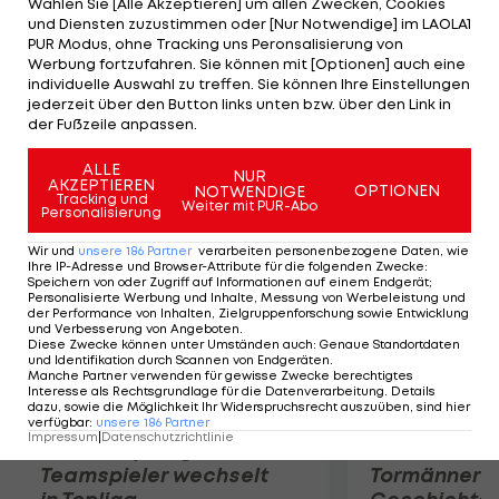
Wählen Sie [Alle Akzeptieren] um allen Zwecken, Cookies
das 5:4, nachdem die Kings vor dem 3. Drittel noch
und Diensten zuzustimmen oder [Nur Notwendige] im LAOLA1
2:4 zurück liegen. McDonagh (11.), Zucarrello (19.), St.
PUR Modus, ohne Tracking uns Peronsalisierung von
Werbung fortzufahren. Sie können mit [Optionen] auch eine
Louis (32./PP) und Brassard (35.) erzielen die Tore
individuelle Auswahl zu treffen. Sie können Ihre Einstellungen
der Rangers, Stoll (22.), Mitchell (35./PP), King (42.)
jederzeit über den Button links unten bzw. über den Link in
der Fußzeile anpassen.
und Gaborik (48.) treffen für Kings.
ALLE
NUR
AKZEPTIEREN
Mehr zum Thema
OPTIONEN
NOTWENDIGE
Tracking und
Weiter mit PUR-Abo
Personalisierung
Wir und
unsere
186
Partner
verarbeiten personenbezogene Daten, wie
Ihre IP-Adresse und Browser-Attribute für die folgenden Zwecke
:
Speichern von oder Zugriff auf Informationen auf einem Endgerät;
Personalisierte Werbung und Inhalte, Messung von Werbeleistung und
der Performance von Inhalten, Zielgruppenforschung sowie Entwicklung
und Verbesserung von Angeboten
.
Diese Zwecke können unter Umständen auch
:
Genaue Standortdaten
und Identifikation durch Scannen von Endgeräten
.
Manche Partner verwenden für gewisse Zwecke berechtigtes
Interesse als Rechtsgrundlage für die Datenverarbeitung. Details
dazu, sowie die Möglichkeit Ihr Widerspruchsrecht auszuüben, sind hier
verfügbar
:
unsere
186
Partner
Impressum
|
Datenschutzrichtlinie
Karrieresprung! ÖVV-
Die teuerst
Teamspieler wechselt
Tormänner d