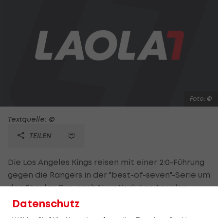
Foto: ©
Textquelle: ©
TEILEN
Die Los Angeles Kings reisen mit einer 2:0-Führung
gegen die Rangers in der "best-of-seven"-Serie um
den Stanley Cup nach New York. Los Angeles
gewinnt das 2. Heimspiel der NHL-Finals in der 2.
Datenschutz
Overtime. Dustin Brown erzielt nach 90:26 Minuten