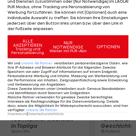
und Diensten zuzustimmen oder [Nur Notwendige] im LAOLA1
zu verlassen, eine großartige Organisation, vor der
PUR Modus, ohne Tracking uns Peronsalisierung von
ich viel Respekt habe, und unsere Fans, die so
Werbung fortzufahren. Sie können mit [Optionen] auch eine
großartig zu mir waren." Der Stürmer-Star erzielte
individuelle Auswahl zu treffen. Sie können Ihre Einstellungen
jederzeit über den Button links unten bzw. über den Link in
in 816 NHL-Spielen 417 Tore und leistete 399 Assists.
der Fußzeile anpassen.
Mehr zum Thema
ALLE
NUR
AKZEPTIEREN
OPTIONEN
NOTWENDIGE
Tracking und
Weiter mit PUR-Abo
Personalisierung
Wir und
unsere
186
Partner
verarbeiten personenbezogene Daten, wie
Ihre IP-Adresse und Browser-Attribute für die folgenden Zwecke
:
Speichern von oder Zugriff auf Informationen auf einem Endgerät;
Personalisierte Werbung und Inhalte, Messung von Werbeleistung und
der Performance von Inhalten, Zielgruppenforschung sowie Entwicklung
und Verbesserung von Angeboten
.
Diese Zwecke können unter Umständen auch
:
Genaue Standortdaten
und Identifikation durch Scannen von Endgeräten
.
Manche Partner verwenden für gewisse Zwecke berechtigtes
Interesse als Rechtsgrundlage für die Datenverarbeitung. Details
dazu, sowie die Möglichkeit Ihr Widerspruchsrecht auszuüben, sind hier
verfügbar
:
unsere
186
Partner
Karrieresprung! ÖVV-
Die teuerst
Impressum
|
Datenschutzrichtlinie
Teamspieler wechselt
Tormänner d
in Topliga
Geschichte
Sport-Mix
Fußball