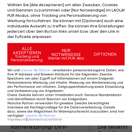
kommenden Jahr. Auf den Salary Cap hat der
Wählen Sie [Alle Akzeptieren] um allen Zwecken, Cookies
und Diensten zuzustimmen oder [Nur Notwendige] im LAOLA1
Trade keine Auswirkungen, beide Spieler
PUR Modus, ohne Tracking uns Peronsalisierung von
verdienen vier Millionen Dollar pro Saison.
Werbung fortzufahren. Sie können mit [Optionen] auch eine
individuelle Auswahl zu treffen. Sie können Ihre Einstellungen
Während Parenteau allerdings noch zwei Jahre
jederzeit über den Button links unten bzw. über den Link in
Vertrag hat, läuft der des 36-jährigen Briere
der Fußzeile anpassen.
nächste Saison aus.
ALLE
NUR
AKZEPTIEREN
OPTIONEN
NOTWENDIGE
Mehr zum Thema
Tracking und
Weiter mit PUR-Abo
Personalisierung
Wir und
unsere
186
Partner
verarbeiten personenbezogene Daten, wie
Ihre IP-Adresse und Browser-Attribute für die folgenden Zwecke
:
Speichern von oder Zugriff auf Informationen auf einem Endgerät;
Personalisierte Werbung und Inhalte, Messung von Werbeleistung und
der Performance von Inhalten, Zielgruppenforschung sowie Entwicklung
und Verbesserung von Angeboten
.
Diese Zwecke können unter Umständen auch
:
Genaue Standortdaten
und Identifikation durch Scannen von Endgeräten
.
Manche Partner verwenden für gewisse Zwecke berechtigtes
Interesse als Rechtsgrundlage für die Datenverarbeitung. Details
dazu, sowie die Möglichkeit Ihr Widerspruchsrecht auszuüben, sind hier
verfügbar
:
unsere
186
Partner
Impressum
|
Datenschutzrichtlinie
Karrieresprung! ÖVV-
Die teuerst