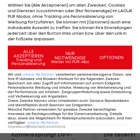
der 96. Minute gelingt Patrice Bergeron der
Wählen Sie [Alle Akzeptieren] um allen Zwecken, Cookies
und Diensten zuzustimmen oder [Nur Notwendige] im LAOLA1
entscheidende Treffer. David Krejci schießt
PUR Modus, ohne Tracking uns Peronsalisierung von
Boston bereits nach 102 Sekunden in Führung, das
Werbung fortzufahren. Sie können mit [Optionen] auch eine
individuelle Auswahl zu treffen. Sie können Ihre Einstellungen
1:1 gelingt Chris Kunitz in der 29. Minute. Bruins-
jederzeit über den Button links unten bzw. über den Link in
Goalie Tukka Rask pariert 53 Schüsse. Spiel 4
der Fußzeile anpassen.
steigt am Freitag erneut in Boston.
ALLE
NUR
AKZEPTIEREN
OPTIONEN
NOTWENDIGE
Mehr zum Thema
Tracking und
Weiter mit PUR-Abo
Personalisierung
Wir und
unsere
186
Partner
verarbeiten personenbezogene Daten, wie
Ihre IP-Adresse und Browser-Attribute für die folgenden Zwecke
:
Speichern von oder Zugriff auf Informationen auf einem Endgerät;
Personalisierte Werbung und Inhalte, Messung von Werbeleistung und
der Performance von Inhalten, Zielgruppenforschung sowie Entwicklung
und Verbesserung von Angeboten
.
Diese Zwecke können unter Umständen auch
:
Genaue Standortdaten
und Identifikation durch Scannen von Endgeräten
.
Manche Partner verwenden für gewisse Zwecke berechtigtes
Interesse als Rechtsgrundlage für die Datenverarbeitung. Details
dazu, sowie die Möglichkeit Ihr Widerspruchsrecht auszuüben, sind hier
verfügbar
:
unsere
186
Partner
Impressum
|
Datenschutzrichtlinie
Karrieresprung! ÖVV-
Die teuerst