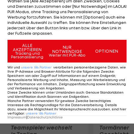
Wählen Sie [Alle Akzeptieren] um allen Zwecken, Cookies
(23.) und Smith (37.) drehen die Partie im
und Diensten zuzustimmen oder [Nur Notwendige] im LAOLA1
Mittelabschnitt. Franzen (48.) und Filppula (53.)
PUR Modus, ohne Tracking uns Peronsalisierung von
Werbung fortzufahren. Sie können mit [Optionen] auch eine
stellen im Schlussdrittel den Endstand her. Spiel
individuelle Auswahl zu treffen. Sie können Ihre Einstellungen
drei geht in der Nacht von Montag auf Dienstag
jederzeit über den Button links unten bzw. über den Link in
der Fußzeile anpassen.
(MEZ) in Detroit über die Bühne.
ALLE
NUR
AKZEPTIEREN
Mehr zum Thema
OPTIONEN
NOTWENDIGE
Tracking und
Weiter mit PUR-Abo
Personalisierung
Wir und
unsere
186
Partner
verarbeiten personenbezogene Daten, wie
Ihre IP-Adresse und Browser-Attribute für die folgenden Zwecke
:
Speichern von oder Zugriff auf Informationen auf einem Endgerät;
Personalisierte Werbung und Inhalte, Messung von Werbeleistung und
der Performance von Inhalten, Zielgruppenforschung sowie Entwicklung
und Verbesserung von Angeboten
.
Diese Zwecke können unter Umständen auch
:
Genaue Standortdaten
und Identifikation durch Scannen von Endgeräten
.
Manche Partner verwenden für gewisse Zwecke berechtigtes
Interesse als Rechtsgrundlage für die Datenverarbeitung. Details
dazu, sowie die Möglichkeit Ihr Widerspruchsrecht auszuüben, sind hier
verfügbar
:
unsere
186
Partner
Impressum
|
Datenschutzrichtlinie
Karrieresprung! ÖVV-
Die teuerst
Teamspieler wechselt
Tormänner d