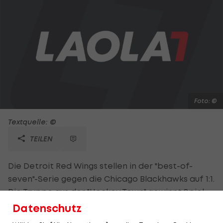
Foto: ©
Textquelle: ©
TEILEN
Die Detroit Red Wings stellen in der "best-of-
seven"-Serie gegen die Chicago Blackhawks auf 1:1.
Die Truppe aus der "Hockey Town" gewinnt Spiel
zwei in Chicago mit 4:1. Kane (15.) schießt die
Datenschutz
Gastgeber im ersten Drittel in Führung. Brunner