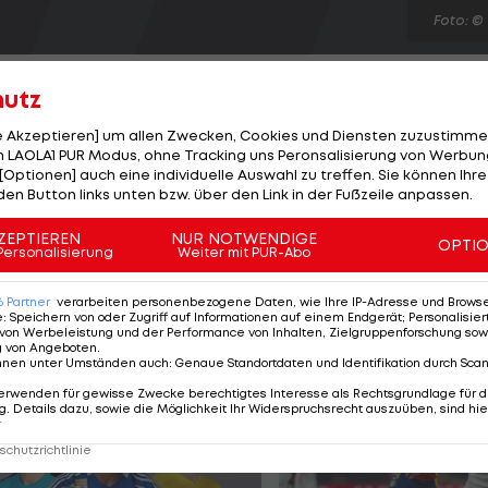
Foto: ©
hutz
le Akzeptieren] um allen Zwecken, Cookies und Diensten zuzustimme
 LAOLA1 PUR Modus, ohne Tracking uns Peronsalisierung von Werbung
[Optionen] auch eine individuelle Auswahl zu treffen. Sie können Ihre
ngs auch weiterhin erhalten bleiben. Der Verteidiger,
den Button links unten bzw. über den Link in der Fußzeile anpassen.
 NHL - alle bei der Franchise aus "Hockeytown" - im Mai
out in Europa zum Einsatz kommen. "Wir haben uns noc
ZEPTIEREN
NUR NOTWENDIGE
OPTI
Personalisierung
Weiter mit PUR-Abo
, was genau seine Aufgaben sein werden, aber er wir
en", so der stellvertretende General Manager Jim Nill.
6
Partner
verarbeiten personenbezogene Daten, wie Ihre IP-Adresse und Browser-
e
:
Speichern von oder Zugriff auf Informationen auf einem Endgerät; Personalisi
von Werbeleistung und der Performance von Inhalten, Zielgruppenforschung sow
g von Angeboten
.
nnen unter Umständen auch
:
Genaue Standortdaten und Identifikation durch Sca
erwenden für gewisse Zwecke berechtigtes Interesse als Rechtsgrundlage für d
. Details dazu, sowie die Möglichkeit Ihr Widerspruchsrecht auszuüben, sind hie
r
chutzrichtlinie