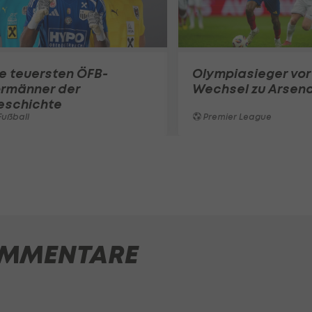
e teuersten ÖFB-
Olympiasieger vor
ormänner der
Wechsel zu Arsena
eschichte
ußball
Premier League
MMENTARE