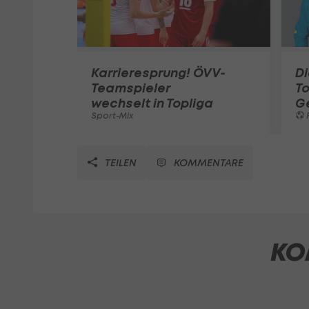
Karrieresprung! ÖVV-
Di
Teamspieler
T
wechselt in Topliga
G
Sport-Mix
F
TEILEN
KOMMENTARE
KO