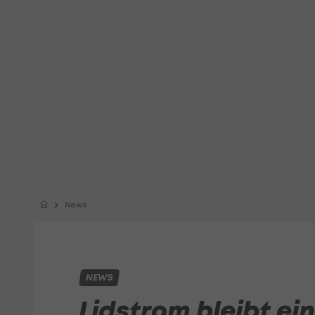
News
NEWS
Lidstrom bleibt ei