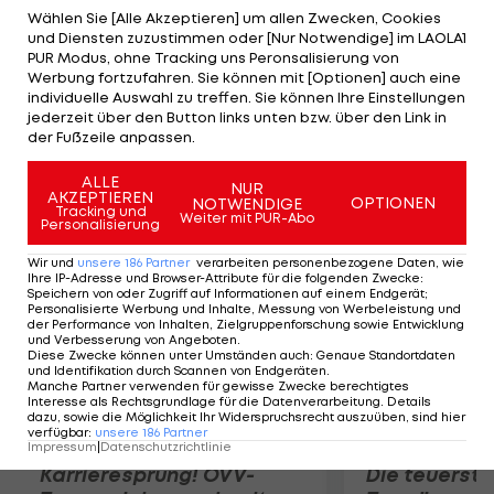
jedoch für sechs Saisonen gelten. Der Stürmer,
Wählen Sie [Alle Akzeptieren] um allen Zwecken, Cookies
und Diensten zuzustimmen oder [Nur Notwendige] im LAOLA1
zuletzt mit neuem Career-High (67 Punkte), soll
PUR Modus, ohne Tracking uns Peronsalisierung von
über die gesamte Laufzeit mit 28,5 Millionen Dollar
Werbung fortzufahren. Sie können mit [Optionen] auch eine
individuelle Auswahl zu treffen. Sie können Ihre Einstellungen
entlohnt werden. Auch die Nashville Predators
jederzeit über den Button links unten bzw. über den Link in
verlängern mit Mike Fisher (32), er unterschreibt
der Fußzeile anpassen.
für zwei Jahre.
ALLE
NUR
AKZEPTIEREN
OPTIONEN
NOTWENDIGE
Mehr zum Thema
Tracking und
Weiter mit PUR-Abo
Personalisierung
Wir und
unsere
186
Partner
verarbeiten personenbezogene Daten, wie
Ihre IP-Adresse und Browser-Attribute für die folgenden Zwecke
:
Speichern von oder Zugriff auf Informationen auf einem Endgerät;
Personalisierte Werbung und Inhalte, Messung von Werbeleistung und
der Performance von Inhalten, Zielgruppenforschung sowie Entwicklung
und Verbesserung von Angeboten
.
Diese Zwecke können unter Umständen auch
:
Genaue Standortdaten
und Identifikation durch Scannen von Endgeräten
.
Manche Partner verwenden für gewisse Zwecke berechtigtes
Interesse als Rechtsgrundlage für die Datenverarbeitung. Details
dazu, sowie die Möglichkeit Ihr Widerspruchsrecht auszuüben, sind hier
verfügbar
:
unsere
186
Partner
Impressum
|
Datenschutzrichtlinie
Karrieresprung! ÖVV-
Die teuerst