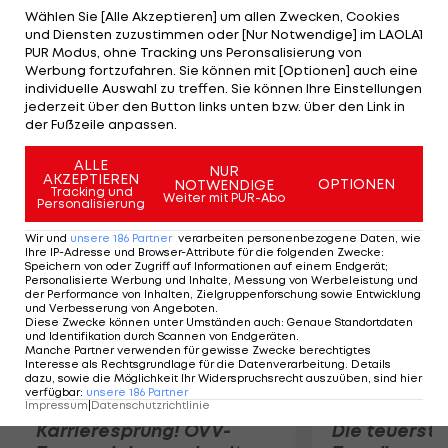
Saints (USHL). "Ich fühle mich bereit", erklärt der
Wählen Sie [Alle Akzeptieren] um allen Zwecken, Cookies
und Diensten zuzustimmen oder [Nur Notwendige] im LAOLA1
Lette, der in der Vorsaison als Kapitän 55
PUR Modus, ohne Tracking uns Peronsalisierung von
Scorerpunkte (24 Tore/31 Assists) in 49 Spielen
Werbung fortzufahren. Sie können mit [Optionen] auch eine
individuelle Auswahl zu treffen. Sie können Ihre Einstellungen
verbuchte. Girgensons wird jedoch nicht der nach
jederzeit über den Button links unten bzw. über den Link in
dem Derek-Roy-Trade (zu Dallas Stars) gesuchte
der Fußzeile anpassen.
Top-Center sein.
ALLE
NUR
AKZEPTIEREN
OPTIONEN
NOTWENDIGE
Mehr zum Thema
Tracking und
Weiter mit PUR-Abo
Personalisierung
Wir und
unsere
186
Partner
verarbeiten personenbezogene Daten, wie
Ihre IP-Adresse und Browser-Attribute für die folgenden Zwecke
:
Speichern von oder Zugriff auf Informationen auf einem Endgerät;
Personalisierte Werbung und Inhalte, Messung von Werbeleistung und
der Performance von Inhalten, Zielgruppenforschung sowie Entwicklung
und Verbesserung von Angeboten
.
Diese Zwecke können unter Umständen auch
:
Genaue Standortdaten
und Identifikation durch Scannen von Endgeräten
.
Manche Partner verwenden für gewisse Zwecke berechtigtes
Interesse als Rechtsgrundlage für die Datenverarbeitung. Details
dazu, sowie die Möglichkeit Ihr Widerspruchsrecht auszuüben, sind hier
verfügbar
:
unsere
186
Partner
Impressum
|
Datenschutzrichtlinie
Karrieresprung! ÖVV-
Die teuerst