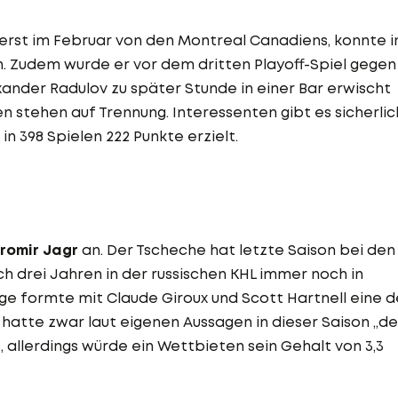
rst im Februar von den Montreal Canadiens, konnte i
n. Zudem wurde er vor dem dritten Playoff-Spiel gegen
nder Radulov zu später Stunde in einer Bar erwischt
en stehen auf Trennung. Interessenten gibt es sicherlic
in 398 Spielen 222 Punkte erzielt.
romir Jagr
an. Der Tscheche hat letzte Saison bei den
ch drei Jahren in der russischen KHL immer noch in
e formte mit Claude Giroux und Scott Hartnell eine d
r hatte zwar laut eigenen Aussagen in dieser Saison „d
 allerdings würde ein Wettbieten sein Gehalt von 3,3