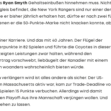
ns
Ryan Smyth
Gehaltseinbußen hinnehmen muss. Nich
gleis befindet, die New York Rangers sind nur einer de
ie er bisher jährlich erhalten hat, dürfte er nach zwei f
denen er die 50-Punkte-Marke nicht knacken konnte, a
ner Karriere. Und das mit 40 Jahren. Der Flügel der
rpunkte in 82 Spielen und führte die Coyotes in dieser
ezeigten Leistungen zwar halten, während den
rtrag vorschwebt, liebäugelt der Kanadier mit einem
m woanders wahrscheinlich bieten würde.
n
verlängern wird ist alles andere als sicher. Der US-
 in Massachusetts aktiv war, kam zur Trade-Deadline v
Spielen 15 Punkte verbuchen. Allerdings wird damit
hen Playoff-Aus ihre Mannschaft verjüngen wollen. Und
iehen zu lassen.